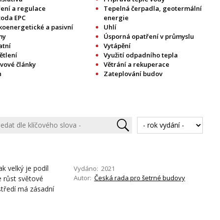
ení a regulace
Tepelná čerpadla, geotermální
oda EPC
energie
koenergetické a pasivní
Uhlí
my
Úsporná opatření v průmyslu
atní
Vytápění
ětlení
Využití odpadního tepla
ivové články
Větrání a rekuperace
n
Zateplování budov
ak velký je podíl
Vydáno: 2021
Autor:
Česká rada pro šetrné budovy
že růst světové
tředí má zásadní