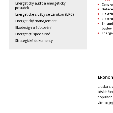
Energetický audit a energetický
Ceny en
posudek
Dotace
Elektři
Energetické služby se zárukou (EPC)
Elektr
Energetický management
En. aud
Ekodesign a štítkování
budov
Energi
Energetičtí specialisté
Strategické dokumenty
Ekonomi
Lidská civ
lidské čin
populace
vliv na je