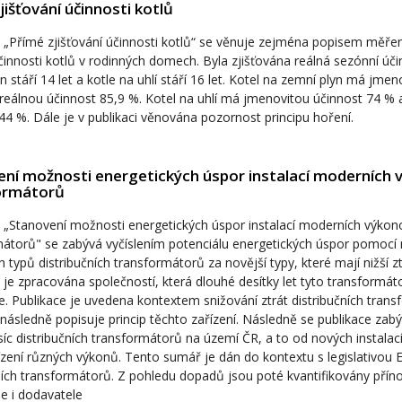
jišťování účinnosti kotlů
 „Přímé zjišťování účinnosti kotlů“ se věnuje zejména popisem měřen
innosti kotlů v rodinných domech. Byla zjišťována reálná sezónní úči
n stáří 14 let a kotle na uhlí stáří 16 let. Kotel na zemní plyn má jme
reálnou účinnost 85,9 %. Kotel na uhlí má jmenovitou účinnost 74 % 
44 %. Dále je v publikaci věnována pozornost principu hoření.
ní možnosti energetických úspor instalací moderních
ormátorů
 „Stanovení možnosti energetických úspor instalací moderních výkon
átorů" se zabývá vyčíslením potenciálu energetických úspor pomocí
ch typů distribučních transformátorů za novější typy, které mají nižší zt
 je zpracována společností, která dlouhé desítky let tyto transformáto
je. Publikace je uvedena kontextem snižování ztrát distribučních tran
následně popisuje princip těchto zařízení. Následně se publikace zab
isíc distribučních transformátorů na území ČR, a to od nových instalací
ízení různých výkonů. Tento sumář je dán do kontextu s legislativou
ních transformátorů. Z pohledu dopadů jsou poté kvantifikovány přín
e i dodavatele