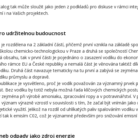
alog tak může sloužit jako jeden z podkladů pro diskuse v rámci int
í i na Vašich projektech.
ro udržitelnou budoucnost
 je rozdělena na 2 základní částí, přičemž první vznikla na základě sp
školou chemicko-technologickou v Praze a druhá se společností Chem
á obsahu, tak v první části Je pojednáno o zasazení vodíku do ekon
vního rámce EU a České republiky a nemalá část Je věnována taktéž 
díku. Druhá část navazuje tematicky na tu první a zabývá se zejmén
odíku průmyslu a dopravě.
ublikace Je vysvětleno, proč Je vodík považován za významný prvek p
t. Bez vodíku by totiž nebyla možná řada klíčových chemických postu
 zejména při výrobě amoniaku, zpracování ropy a v potravinářství. V 
 význam výrazně vzrostl v souvislosti s tím, že začal být vnímán Ja
etické využití. Jelikož na rozdíl od uhlíkatých paliv spalováním vodíku 
 tak k emisím C02, což Je významné především pro snižování emisní 
eb odpady jako zdroj energie