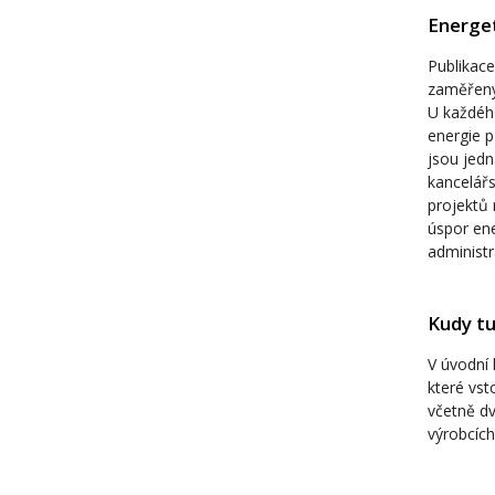
Energet
Publikace
zaměřeny 
U každého
energie p
jsou jed
kancelář
projektů 
úspor ene
administr
Kudy t
V úvodní 
které vst
včetně dv
výrobcích