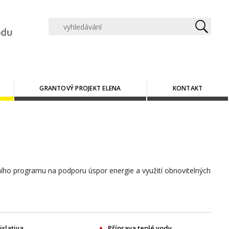
GRANTOVÝ PROJEKT ELENA
KONTAKT
ního programu na podporu úspor energie a využití obnovitelných
islativa
Příprava teplé vody