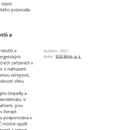
h úspor
ckého potenciálu
tlů a
rokotlů a
Vydáno: 2021
Autor:
EGÚ Brno, a. s.
ergetických
čních zařízeních v
se o nahrazení
ornou veřejnost,
decizní sféru
ými čerpadly a
kroklimatu. V
ařízení, jsou
 v Evropě.
ou podporována v
TČ možné využít
cept a princip