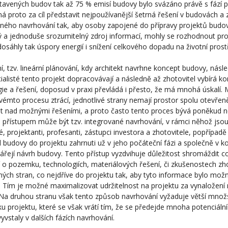
tavených budov tak až 75 % emisí budovy bylo svázáno právě s fází 
á proto za cíl představit nejpoužívanější šetrná řešení v budovách a
ného navrhování tak, aby osoby zapojené do přípravy projektů budov
 a jednoduše srozumitelný zdroj informací, mohly se rozhodnout pro
dosáhly tak úspory energií i snížení celkového dopadu na životní prost
, tzv. lineární plánování, kdy architekt navrhne koncept budovy, násl
cialisté tento projekt dopracovávají a následně až zhotovitel vybírá ko
ie a řešení, doposud v praxi převládá i přesto, že má mnohá úskalí.
vémto procesu ztrácí, jednotlivé strany nemají prostor spolu otevře
t nad možnými řešeními, a proto často tento proces bývá poněkud ne
řístupem může být tzv. integrované navrhování, v rámci něhož jsou 
té, projektanti, profesanti, zástupci investora a zhotovitele, popřípadě
el budovy do projektu zahrnuti už v jeho počáteční fázi a společně v k
ářejí návrh budovy. Tento přístup vyzdvihuje důležitost shromáždit co
 o pozemku, technologiích, materiálových řešení, či zkušenostech zho
ých stran, co nejdříve do projektu tak, aby tyto informace bylo mož
. Tím je možné maximalizovat udržitelnost na projektu za vynaložení 
Na druhou stranu však tento způsob navrhování vyžaduje větší množst
u projektu, které se však vrátí tím, že se předejde mnoha potenciá
vyvstaly v dalších fázích navrhování.