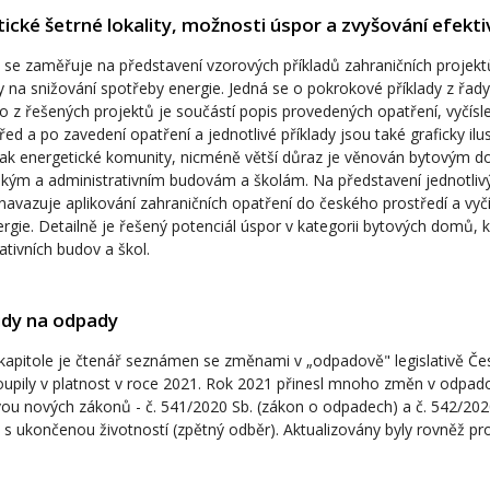
ické šetrné lokality, možnosti úspor a zvyšování efekti
 se zaměřuje na představení vzorových příkladů zahraničních projektů
na snižování spotřeby energie. Jedná se o pokrokové příklady z řad
 z řešených projektů je součástí popis provedených opatření, vyčísl
řed a po zavedení opatření a jednotlivé příklady jsou také graficky il
nak energetické komunity, nicméně větší důraz je věnován bytovým 
ským a administrativním budovám a školám. Na představení jednotliv
navazuje aplikování zahraničních opatření do českého prostředí a vyčí
rgie. Detailně je řešený potenciál úspor v kategorii bytových domů, 
ativních budov a škol.
udy na odpady
kapitole je čtenář seznámen se změnami v „odpadově" legislativě Čes
oupily v platnost v roce 2021. Rok 2021 přinesl mnoho změn v odpadov
ou nových zákonů - č. 541/2020 Sb. (zákon o odpadech) a č. 542/202
 s ukončenou životností (zpětný odběr). Aktualizovány byly rovněž pro