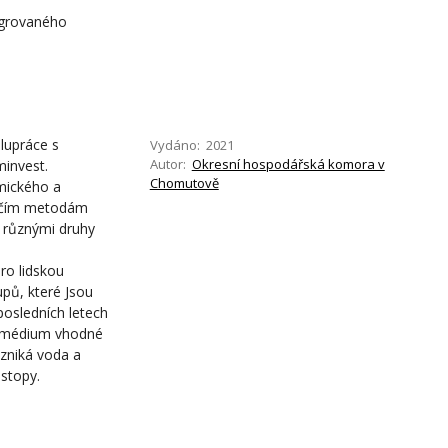
egrovaného
olupráce s
Vydáno: 2021
Autor:
Okresní hospodářská komora v
invest.
Chomutově
omického a
dílčím metodám
a různými druhy
ro lidskou
pů, které Jsou
posledních letech
ko médium vhodné
vzniká voda a
stopy.