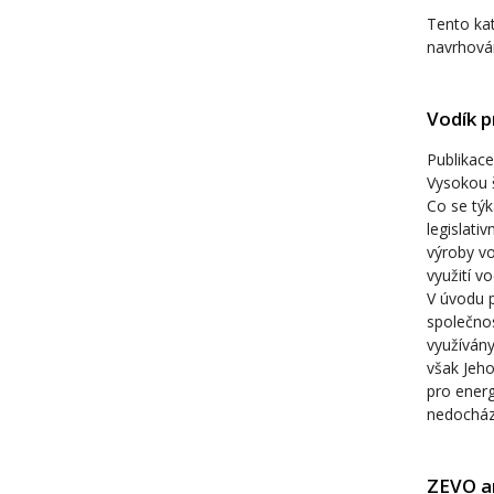
Tento kat
navrhován
Vodík p
Publikace
Vysokou 
Co se týk
legislati
výroby vo
využití v
V úvodu p
společnos
využívány
však Jeho
pro energ
nedochází
ZEVO an