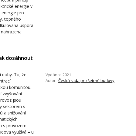
ktrické energie v
 energie pro
by, topného
alkulována úspora
a nahrazena
Jak dosáhnout
í doby. To, že
Vydáno: 2021
Autor:
Česká rada pro šetrné budovy
ntrací
ckou komunitou.
í zvyšování
provoz jsou
y sektorem s
ů a snižování
matických
ím s provozem
budova využívá – u