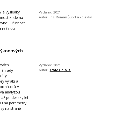
í a výsledky
Vydáno: 2021
Autor: Ing. Roman Šubrt a kolektiv
nnost kotle na
novitou účinnost
a reálnou
 výkonových
ových
Vydáno: 2021
Autor:
Trafo CZ, a. s.
 náhrady
ráty.
ry vyrábí a
sformátorů v
ývá analýzou
 až po desítky let
 EU na parametry
osy na straně