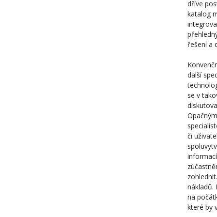
dříve pos
katalog m
integrova
přehledný
řešení a 
Konvenční
další spe
technolog
se v tako
diskutova
Opačným p
specialis
či uživat
spoluvytv
informací
zúčastněn
zohlednit
nákladů. 
na počátk
které by 