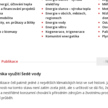
ergií, účtování tepla
elektřiny
Měř
 a financování projektů
Energie slunce – výroba tepla
Met
na
Energie v obcích, městech,
Níz
omobilita
regionech
do
ity, en. průkazy a štítky
Energie vody
Ost
Energie větru
Osv
e z biomasy
Kogenerace, trigenerace
Pal
Komunitní energetika
Ply
Publikace
ka využití šedé vody
ilizace čelí patrně jedné z největších klimatických krizi ve své historii. J
nosti na tomto stavu není zatím zcela jisté, ale s určitostí se dá říci, 
 a nestřídmé konzumní chování k přírodním zdrojům a životnímu pros
jí průběh.