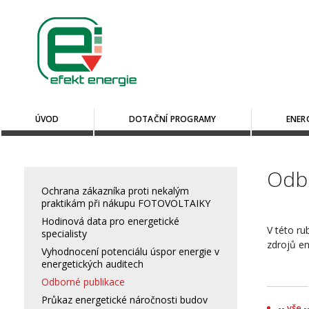
ÚVOD
DOTAČNÍ PROGRAMY
ENER
Odbo
Ochrana zákazníka proti nekalým
praktikám při nákupu FOTOVOLTAIKY
Hodinová data pro energetické
V této ru
specialisty
zdrojů en
Vyhodnocení potenciálu úspor energie v
energetických auditech
Odborné publikace
Průkaz energetické náročnosti budov
-- vše -