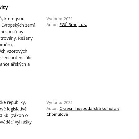
vity
, které jsou
Vydáno: 2021
Autor:
EGÚ Brno, a. s.
y Evropských zemí.
ení spotřeby
ustrovány. Řešeny
domům,
ých vzorových
slení potenciálu
kancelářských a
ké republiky,
Vydáno: 2021
Autor:
Okresní hospodářská komora v
é legislativě
Chomutově
0 Sb. (zákon o
váděcí vyhlášky.