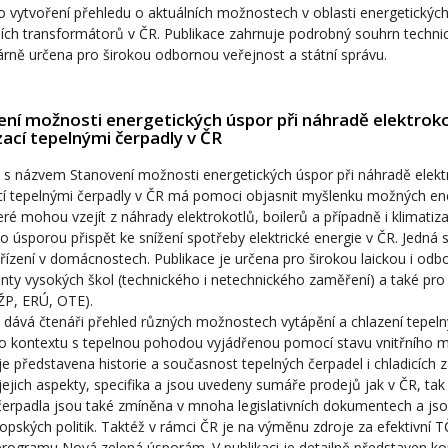
o vytvoření přehledu o aktuálních možnostech v oblasti energetickýc
ních transformátorů v ČR. Publikace zahrnuje podrobný souhrn techni
árně určena pro širokou odbornou veřejnost a státní správu.
ní možnosti energetických úspor při náhradě elektroko
zací tepelnými čerpadly v ČR
 s názvem Stanovení možnosti energetických úspor při náhradě elekt
cí tepelnými čerpadly v ČR má pomoci objasnit myšlenku možných en
eré mohou vzejít z náhrady elektrokotlů, boilerů a případně i klimatiza
o úsporou přispět ke snížení spotřeby elektrické energie v ČR. Jedná 
řízení v domácnostech. Publikace je určena pro širokou laickou i odb
nty vysokých škol (technického i netechnického zaměření) a také pro 
P, ERÚ, OTE).
 dává čtenáři přehled různých možnostech vytápění a chlazení tepeln
o kontextu s tepelnou pohodou vyjádřenou pomocí stavu vnitřního mi
 je představena historie a současnost tepelných čerpadel i chladicích z
ejich aspekty, specifika a jsou uvedeny sumáře prodejů jak v ČR, tak
čerpadla jsou také zmíněna v mnoha legislativních dokumentech a js
opských politik. Taktéž v rámci ČR je na výměnu zdroje za efektivní 
programu Nová zelená úsporám. V publikaci je detailně představen kon