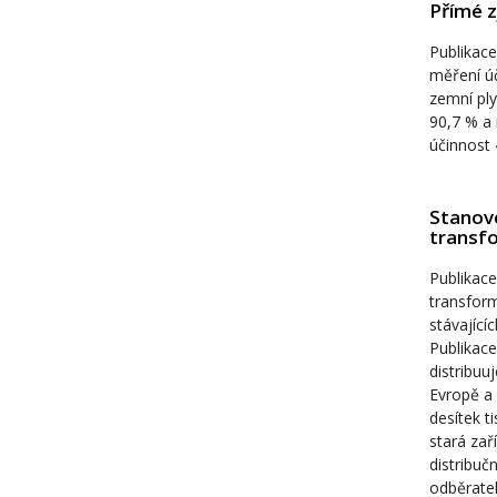
Přímé z
Publikace
měření úč
zemní ply
90,7 % a 
účinnost 
Stanove
transf
Publikace
transform
stávající
Publikace
distribuu
Evropě a 
desítek t
stará zař
distribuč
odběratel