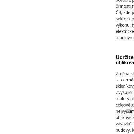
činnosti 
ČR, kde j
sektor do
výkonu, t
elektrick
tepelnými
Udržite
uhlíkov
Změna kli
tato změn
skleníko
Zvyšující
teploty p
celosvět
nejvyšším
uhlíkové 
závazků. 
budovy, k