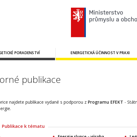
GETICKÉ PORADENSTVÍ
ENERGETICKÁ ÚČINNOST V PRAXI
rné publikace
brice najdete publikace vydané s podporou z
Programu EFEKT
- Stát
ergie.
Publikace k tématu
-
Energie slunce – výroba
Leg