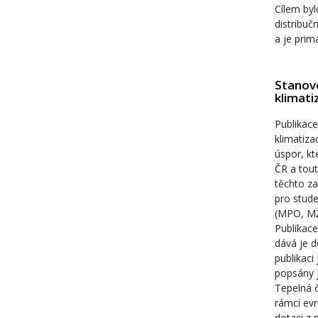
Cílem byl
distribuč
a je prim
Stanove
klimati
Publikace
klimatiza
úspor, kt
ČR a tout
těchto za
pro stude
(MPO, MŽ
Publikace
dává je d
publikaci
popsány j
Tepelná 
rámci evr
dotaci z 