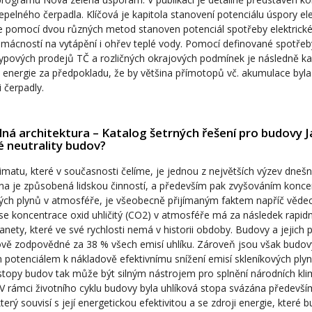
tepelného čerpadla. Klíčová je kapitola stanovení potenciálu úspory ele
e pomocí dvou různých metod stanoven potenciál spotřeby elektrické
mácností na vytápění i ohřev teplé vody. Pomocí definované spotře
ypových prodejů TČ a rozličných okrajových podmínek je následně k
é energie za předpokladu, že by většina přímotopů vč. akumulace byl
 čerpadly.
lná architektura – Katalog šetrných řešení pro budovy 
é neutrality budov?
matu, které v současnosti čelíme, je jednou z největších výzev dnešn
a je způsobená lidskou činností, a především pak zvyšováním konce
vých plynů v atmosféře, je všeobecně přijímaným faktem napříč věde
 se koncentrace oxid uhličitý (CO2) v atmosféře má za následek rapidn
lanety, které ve své rychlosti nemá v historii obdoby. Budovy a jejich 
ově zodpovědné za 38 % všech emisí uhlíku. Zároveň jsou však budov
 potenciálem k nákladově efektivnímu snížení emisí skleníkových plyn
stopy budov tak může být silným nástrojem pro splnění národních kli
V rámci životního cyklu budovy byla uhlíková stopa svázána předevš
terý souvisí s její energetickou efektivitou a se zdroji energie, které 