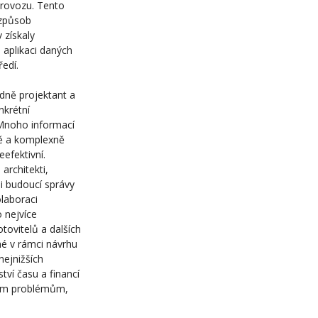
provozu. Tento
 způsob
 získaly
 aplikaci daných
ředí.
edně projektant a
nkrétní
 Mnoho informací
ně a komplexně
efektivní.
architekti,
 i budoucí správy
olaboraci
 nejvíce
tovitelů a dalších
né v rámci návrhu
nejnižších
ví času a financí
lním problémům,