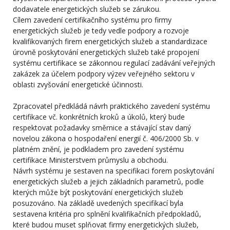
dodavatele energetických služeb se zárukou.
Cílem zavedení certifikačního systému pro firmy
energetických služeb je tedy vedle podpory a rozvoje
kvalifikovaných firem energetických služeb a standardizace
úrovně poskytování energetických služeb také propojení
systému certifikace se zákonnou regulací zadávání veřejných
zakázek za účelem podpory výzev veřejného sektoru v
oblasti zvyšování energetické účinnosti.
Zpracovatel předkládá návrh praktického zavedení systému
certifikace vč. konkrétních kroků a úkolů, který bude
respektovat požadavky směrnice a stávající stav daný
novelou zákona o hospodaření energií č. 406/2000 Sb. v
platném znění, je podkladem pro zavedení systému
certifikace Ministerstvem průmyslu a obchodu.
Návrh systému je sestaven na specifikaci forem poskytování
energetických služeb a jejich základních parametrů, podle
kterých může být poskytování energetických služeb
posuzováno. Na základě uvedených specifikací byla
sestavena kritéria pro splnění kvalifikačních předpokladů,
které budou muset splňovat firmy energetických služeb,