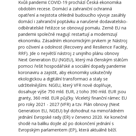
Kvůli pandemii COVID-19 prochází Česká ekonomika
obdobím recese. Domácí a zahraniční ochranná
opatření a nejistota ohledně budoucího vývoje zasáhly
domácí i zahraniční poptávku a narušené dodavatelsko-
odběratelské řetězce se obnovují pomalu. Země EU na
pandemii společně reagují: restartují a modernizují
ekonomiku. Zásadním ekonomickým prvkem je Nástroj
pro oživení a odolnost (Recovery and Resilience Facility,
RRF). Jde o největší nástroj z unijního plánu obnovy
Next Generation EU (NGEU), který má členským státům
pomoci řešit hospodářské a sociální dopady pandemie
koronaviru a zajistit, aby ekonomiky uskutečnily
ekologickou a digitální transformaci a staly se
udržitelnějšími. NGEU, který VFR nově doplňuje,
dosahuje výše 750 mld. EUR, z toho 390 mld. EUR jsou
granty, 360 mld. EUR půjčky. Víceletý finanční rámec EU
pro roky 2021 - 2027 (VFR) a tzv. Plán obnovy (Next
Generation EU, NGEU) byl dohodnut na mimořádném
jednání Evropské rady (ER) v červenci 2020. Ke konečné
shodě na balíku dojde až po dokončení jednání s
Evropským parlamentem (EP), která aktuálně běží.