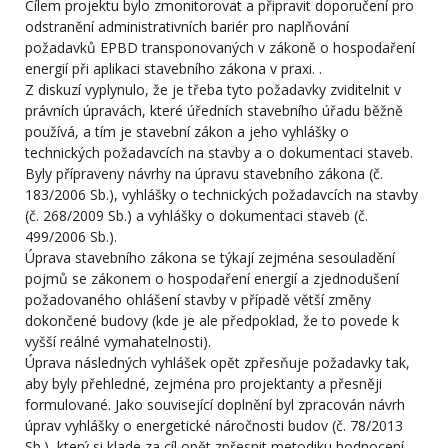
Cílem projektu bylo zmonitorovat a připravit doporučení pro
odstranění administrativních bariér pro naplňování
požadavků EPBD transponovaných v zákoně o hospodaření
energií při aplikaci stavebního zákona v praxi. .
Z diskuzí vyplynulo, že je třeba tyto požadavky zviditelnit v
právních úpravách, které úředních stavebního úřadu běžně
používá, a tím je stavební zákon a jeho vyhlášky o
technických požadavcích na stavby a o dokumentaci staveb.
Byly přípraveny návrhy na úpravu stavebního zákona (č.
183/2006 Sb.), vyhlášky o technických požadavcích na stavby
(č. 268/2009 Sb.) a vyhlášky o dokumentaci staveb (č.
499/2006 Sb.).
Úprava stavebního zákona se týkají zejména sesouladění
pojmů se zákonem o hospodaření energií a zjednodušení
požadovaného ohlášení stavby v případě větší změny
dokončené budovy (kde je ale předpoklad, že to povede k
vyšší reálné vymahatelnosti).
Úprava následných vyhlášek opět zpřesňuje požadavky tak,
aby byly přehledné, zejména pro projektanty a přesněji
formulované. Jako související doplnění byl zpracován návrh
úprav vyhlášky o energetické náročnosti budov (č. 78/2013
Sb.), který si klade za cíl opět zpřesnit metodiku hodnocení