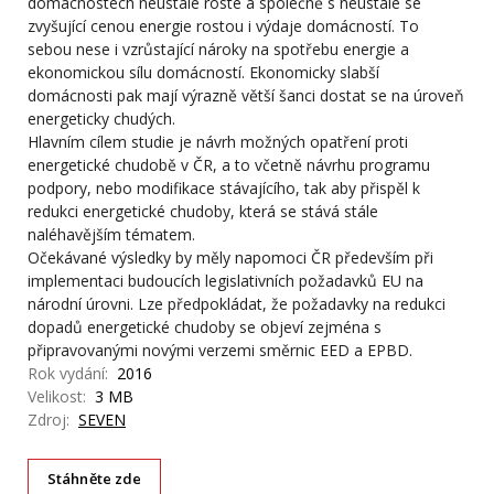
domácnostech neustále roste a společně s neustále se
zvyšující cenou energie rostou i výdaje domácností. To
sebou nese i vzrůstající nároky na spotřebu energie a
ekonomickou sílu domácností. Ekonomicky slabší
domácnosti pak mají výrazně větší šanci dostat se na úroveň
energeticky chudých.
Hlavním cílem studie je návrh možných opatření proti
energetické chudobě v ČR, a to včetně návrhu programu
podpory, nebo modifikace stávajícího, tak aby přispěl k
redukci energetické chudoby, která se stává stále
naléhavějším tématem.
Očekávané výsledky by měly napomoci ČR především při
implementaci budoucích legislativních požadavků EU na
národní úrovni. Lze předpokládat, že požadavky na redukci
dopadů energetické chudoby se objeví zejména s
připravovanými novými verzemi směrnic EED a EPBD.
Rok vydání:
2016
Velikost:
3 MB
Zdroj:
SEVEN
Stáhněte zde