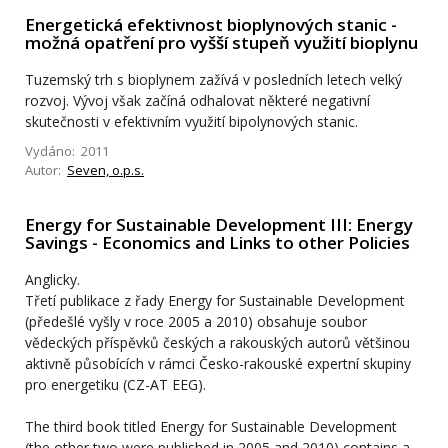
Energetická efektivnost bioplynových stanic -
možná opatření pro vyšší stupeň využití bioplynu
Tuzemský trh s bioplynem zažívá v posledních letech velký
rozvoj. Vývoj však začíná odhalovat některé negativní
skutečnosti v efektivním využití bipolynových stanic.
Vydáno: 2011
Autor:
Seven, o.p.s.
Energy for Sustainable Development III: Energy
Savings - Economics and Links to other Policies
Anglicky.
Třetí publikace z řady Energy for Sustainable Development
(předešlé vyšly v roce 2005 a 2010) obsahuje soubor
vědeckých příspěvků českých a rakouských autorů většinou
aktivně působících v rámci Česko-rakouské expertní skupiny
pro energetiku (CZ-AT EEG).
The third book titled Energy for Sustainable Development
(the other two were published in 2005 and 2010) contains a