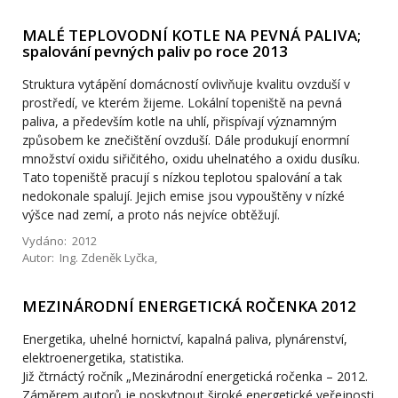
MALÉ TEPLOVODNÍ KOTLE NA PEVNÁ PALIVA;
spalování pevných paliv po roce 2013
Struktura vytápění domácností ovlivňuje kvalitu ovzduší v
prostředí, ve kterém žijeme. Lokální topeniště na pevná
paliva, a především kotle na uhlí, přispívají významným
způsobem ke znečištění ovzduší. Dále produkují enormní
množství oxidu siřičitého, oxidu uhelnatého a oxidu dusíku.
Tato topeniště pracují s nízkou teplotou spalování a tak
nedokonale spalují. Jejich emise jsou vypouštěny v nízké
výšce nad zemí, a proto nás nejvíce obtěžují.
Vydáno: 2012
Autor: Ing. Zdeněk Lyčka,
MEZINÁRODNÍ ENERGETICKÁ ROČENKA 2012
Energetika, uhelné hornictví, kapalná paliva, plynárenství,
elektroenergetika, statistika.
Již čtrnáctý ročník „Mezinárodní energetická ročenka – 2012.
Záměrem autorů je poskytnout široké energetické veřejnosti