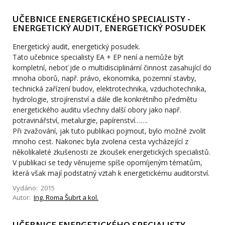
UČEBNICE ENERGETICKÉHO SPECIALISTY -
ENERGETICKÝ AUDIT, ENERGETICKÝ POSUDEK
Energetický audit, energetický posudek.
Tato učebnice specialisty EA + EP není a nemůže být
kompletní, neboť jde o multidisciplinární činnost zasahující do
mnoha oborů, např. právo, ekonomika, pozemní stavby,
technická zařízení budov, elektrotechnika, vzduchotechnika,
hydrologie, strojírenství a dále dle konkrétního předmětu
energetického auditu všechny další obory jako např.
potravinářství, metalurgie, papírenství…….
Při zvažování, jak tuto publikaci pojmout, bylo možné zvolit
mnoho cest. Nakonec byla zvolena cesta vycházející z
několikaleté zkušenosti ze zkoušek energetických specialistů.
V publikaci se tedy věnujeme spíše opomíjeným tématům,
která však mají podstatný vztah k energetickému auditorství.
Vydáno: 2015
Autor:
Ing. Roma Šubrt a kol.
UČEBNICE ENERGETICKÉHO SPECIALISTY -