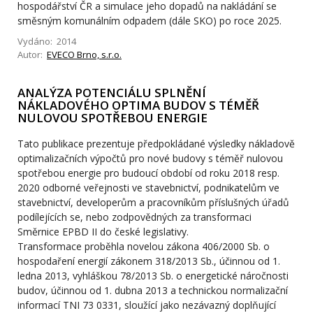
hospodářství ČR a simulace jeho dopadů na nakládání se
směsným komunálním odpadem (dále SKO) po roce 2025.
Vydáno: 2014
Autor:
EVECO Brno, s.r.o.
ANALÝZA POTENCIÁLU SPLNĚNÍ
NÁKLADOVÉHO OPTIMA BUDOV S TÉMĚŘ
NULOVOU SPOTŘEBOU ENERGIE
Tato publikace prezentuje předpokládané výsledky nákladově
optimalizačních výpočtů pro nové budovy s téměř nulovou
spotřebou energie pro budoucí období od roku 2018 resp.
2020 odborné veřejnosti ve stavebnictví, podnikatelům ve
stavebnictví, developerům a pracovníkům příslušných úřadů
podílejících se, nebo zodpovědných za transformaci
Směrnice EPBD II do české legislativy.
Transformace proběhla novelou zákona 406/2000 Sb. o
hospodaření energií zákonem 318/2013 Sb., účinnou od 1.
ledna 2013, vyhláškou 78/2013 Sb. o energetické náročnosti
budov, účinnou od 1. dubna 2013 a technickou normalizační
informací TNI 73 0331, sloužící jako nezávazný doplňující