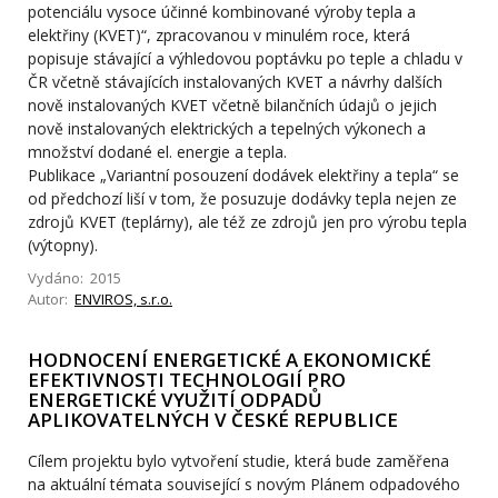
potenciálu vysoce účinné kombinované výroby tepla a
elektřiny (KVET)“, zpracovanou v minulém roce, která
popisuje stávající a výhledovou poptávku po teple a chladu v
ČR včetně stávajících instalovaných KVET a návrhy dalších
nově instalovaných KVET včetně bilančních údajů o jejich
nově instalovaných elektrických a tepelných výkonech a
množství dodané el. energie a tepla.
Publikace „Variantní posouzení dodávek elektřiny a tepla“ se
od předchozí liší v tom, že posuzuje dodávky tepla nejen ze
zdrojů KVET (teplárny), ale též ze zdrojů jen pro výrobu tepla
(výtopny).
Vydáno: 2015
Autor:
ENVIROS, s.r.o.
HODNOCENÍ ENERGETICKÉ A EKONOMICKÉ
EFEKTIVNOSTI TECHNOLOGIÍ PRO
ENERGETICKÉ VYUŽITÍ ODPADŮ
APLIKOVATELNÝCH V ČESKÉ REPUBLICE
Cílem projektu bylo vytvoření studie, která bude zaměřena
na aktuální témata související s novým Plánem odpadového