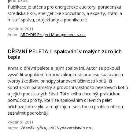
jeho okolí.
Publikace je určena pro energetické auditory, poradenská
střediska EKIS, energetické konzultanty a experty, státní a
místní správu, projektanty a podnikatele.
Vydáno: 2011
Autor:
ARCADIS Project Management s.r.o.
DŘEVNÍ PELETA II spalování v malých zdrojích
tepla
Kniha o dřevní peletě a jejím spalování. Autor se pokouší
vysvětlit populární formou zákonitosti procesu spalování a
tvorby škodlivin, principy stanovení účinnosti kotlů, či
konstrukční parametry a provozní vlastnosti peletových kotlů
a jejích podstatných částí. Tato kniha chce být praktickou
pomůckou pro ty, kteří se spalováním dřevních pelet
přicházejí do styku a mají zájem se s touto problematikou
seznámit podrobněji.
Vydáno: 2011
Autor:
Zdeněk Lyčka, LING Vydavatelství s.r.o.