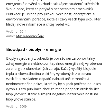
energetické odvětví a vzbudit tak zájem studentů středních
škol o obor, který se potýká s nedostatkem pracovníků.
Publikace je určena pro širokou veřejnost, energetické a
environmentální poradce, učitele i žáky všech typů škol, kteří
hledají nové informace a chtějí vědět víc.
Vydáno: 2011
Autor:
Mgr. Radovan Šejvl
Bioodpad - bioplyn - energie
Bioplyn vyrobený z odpadů je považován za obnovitelný
zdroj energie a elektrickou i tepelnou energii z něj vyrobenou
za energie z obnovitelných zdrojů. Každý využitý kilojoule
tepla a kilowatthodina elektřiny vyrobených z bioplynu
vzniklého rozkladem odpadů nahradí určité množství
neobnovitelného paliva, které by bylo jinak potřeba na jejich
výrobu. Tato publikace chce zejména podpořit vznik dalších
bioplynových stanic a změnit negativní názor veřejnosti na
bioplynové stanice.
Vydáno: 2009