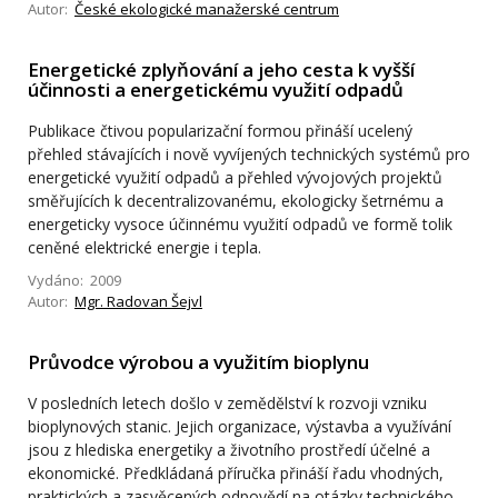
Autor:
České ekologické manažerské centrum
Energetické zplyňování a jeho cesta k vyšší
účinnosti a energetickému využití odpadů
Publikace čtivou popularizační formou přináší ucelený
přehled stávajících i nově vyvíjených technických systémů pro
energetické využití odpadů a přehled vývojových projektů
směřujících k decentralizovanému, ekologicky šetrnému a
energeticky vysoce účinnému využití odpadů ve formě tolik
ceněné elektrické energie i tepla.
Vydáno: 2009
Autor:
Mgr. Radovan Šejvl
Průvodce výrobou a využitím bioplynu
V posledních letech došlo v zemědělství k rozvoji vzniku
bioplynových stanic. Jejich organizace, výstavba a využívání
jsou z hlediska energetiky a životního prostředí účelné a
ekonomické. Předkládaná příručka přináší řadu vhodných,
praktických a zasvěcených odpovědí na otázky technického,