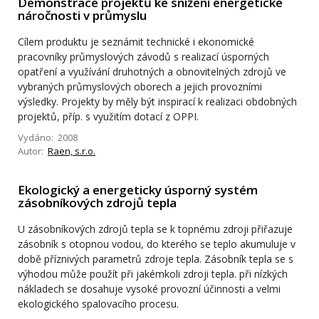
Demonstrace projektů ke snížení energetické
náročnosti v průmyslu
Cílem produktu je seznámit technické i ekonomické
pracovníky průmyslových závodů s realizací úsporných
opatření a využívání druhotných a obnovitelných zdrojů ve
vybraných průmyslových oborech a jejich provozními
výsledky. Projekty by měly být inspirací k realizaci obdobných
projektů, příp. s využitím dotací z OPPI.
Vydáno: 2008
Autor:
Raen, s.r.o.
Ekologický a energeticky úsporný systém
zásobníkových zdrojů tepla
U zásobníkových zdrojů tepla se k topnému zdroji přiřazuje
zásobník s otopnou vodou, do kterého se teplo akumuluje v
době příznivých parametrů zdroje tepla. Zásobník tepla se s
výhodou může použít při jakémkoli zdroji tepla. při nízkých
nákladech se dosahuje vysoké provozní účinnosti a velmi
ekologického spalovacího procesu.