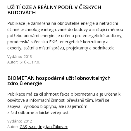
UŽITÍ OZE A REÁLNÝ PODÍL V ČESKÝCH
BUDOVÁCH
Publikace je zaměřena na obnovitelné energie a netradiční
účinné technologie integrované do budovy a snižující měrnou
potřebu primární energie. Je určena pro energetické auditory,
poradenská střediska EKIS, energetické konzultanty a
experty, státní a místní správu, projektanty a podnikatele.
Vydáno: 2013
Autor: STÚ‐E, s.r.o.
BIOMETAN hospodárné užití obnovitelných
zdrojů energie
Publikace má za cíl shrnout fakta o biometanu a je určena k
osvětové a informační činnosti převážně těm, kteří se
zabývají výrobou bioplynu, ale i zájemcům
z řad odborné a laické veřejnosti.
Vydáno: 2012
Autor:
GAS, s.r.o.; Ing. Jan Žákovec