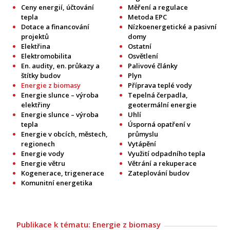
Ceny energií, účtování
Měření a regulace
tepla
Metoda EPC
Dotace a financování
Nízkoenergetické a pasivní
projektů
domy
Elektřina
Ostatní
Elektromobilita
Osvětlení
En. audity, en. průkazy a
Palivové články
štítky budov
Plyn
Energie z biomasy
Příprava teplé vody
Energie slunce – výroba
Tepelná čerpadla,
elektřiny
geotermální energie
Energie slunce – výroba
Uhlí
tepla
Úsporná opatření v
Energie v obcích, městech,
průmyslu
regionech
Vytápění
Energie vody
Využití odpadního tepla
Energie větru
Větrání a rekuperace
Kogenerace, trigenerace
Zateplování budov
Komunitní energetika
Publikace k tématu: Energie z biomasy