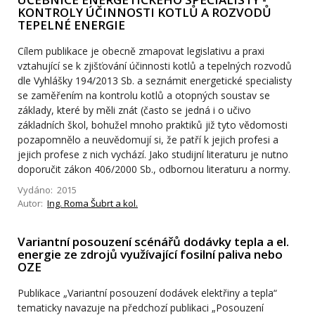
KONTROLY ÚČINNOSTI KOTLŮ A ROZVODŮ
TEPELNÉ ENERGIE
Cílem publikace je obecně zmapovat legislativu a praxi
vztahující se k zjišťování účinnosti kotlů a tepelných rozvodů
dle Vyhlášky 194/2013 Sb. a seznámit energetické specialisty
se zaměřením na kontrolu kotlů a otopných soustav se
základy, které by měli znát (často se jedná i o učivo
základních škol, bohužel mnoho praktiků již tyto vědomosti
pozapomnělo a neuvědomují si, že patří k jejich profesi a
jejich profese z nich vychází. Jako studijní literaturu je nutno
doporučit zákon 406/2000 Sb., odbornou literaturu a normy.
Vydáno: 2015
Autor:
Ing. Roma Šubrt a kol.
Variantní posouzení scénářů dodávky tepla a el.
energie ze zdrojů využívající fosilní paliva nebo
OZE
Publikace „Variantní posouzení dodávek elektřiny a tepla“
tematicky navazuje na předchozí publikaci „Posouzení