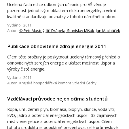
Ucelená řada edice odborných učebnic pro VŠ věnuje
pozornost jednotlivým oblastem elektroenergetiky a velmi
kvalitně standardizuje poznatky z tohoto náročného oboru.
Vydáno: 2011
Autor:
© Petr Mastný, Jiří Drápela, Stanislav Mišák, Jan Macháček
Publikace obnovitelné zdroje energie 2011
Cílem této brožury je poskytnout ucelený rámcový přehled o
obnovitelných zdrojích energie a ukázat možnosti úspor a
výroby čisté energie.
Vydáno: 2011
Autor: Krajská hospodářská komora Střední Čechy
Vzdělávací průvodce nejen očima studentů
Ropa, uhlí, zemní plyn, biomasa, bioplyn, slunce, voda vítr,
EVO, jádro a potenciál energetických úspor - 33 zajímavých
míst v energetice a potenciál energetických úspor. Cílem
tohoto produktu je populárně prezentovat celé průmyslové