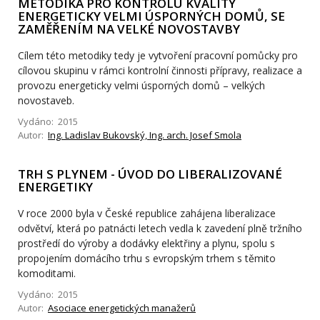
METODIKA PRO KONTROLU KVALITY
ENERGETICKY VELMI ÚSPORNÝCH DOMŮ, SE
ZAMĚŘENÍM NA VELKÉ NOVOSTAVBY
Cílem této metodiky tedy je vytvoření pracovní pomůcky pro
cílovou skupinu v rámci kontrolní činnosti přípravy, realizace a
provozu energeticky velmi úsporných domů – velkých
novostaveb.
Vydáno: 2015
Autor:
Ing. Ladislav Bukovský, Ing. arch. Josef Smola
TRH S PLYNEM - ÚVOD DO LIBERALIZOVANÉ
ENERGETIKY
V roce 2000 byla v České republice zahájena liberalizace
odvětví, která po patnácti letech vedla k zavedení plně tržního
prostředí do výroby a dodávky elektřiny a plynu, spolu s
propojením domácího trhu s evropským trhem s těmito
komoditami.
Vydáno: 2015
Autor:
Asociace energetických manažerů