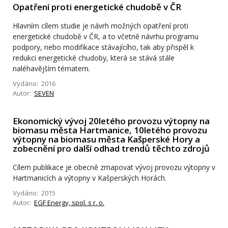
Opatření proti energetické chudobě v ČR
Hlavním cílem studie je návrh možných opatření proti
energetické chudobě v ČR, a to včetně návrhu programu
podpory, nebo modifikace stávajícího, tak aby přispěl k
redukci energetické chudoby, která se stává stále
naléhavějším tématem.
Vydáno: 2016
Autor:
SEVEN
Ekonomický vývoj 20letého provozu výtopny na
biomasu města Hartmanice, 10letého provozu
výtopny na biomasu města Kašperské Hory a
zobecnění pro další odhad trendů těchto zdrojů
Cílem publikace je obecně zmapovat vývoj provozu výtopny v
Hartmanicích a výtopny v Kašperských Horách.
Vydáno: 2015
Autor:
EGF Energy, spol. s r. o.