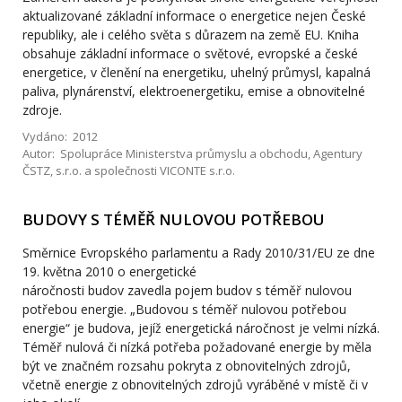
aktualizované základní informace o energetice nejen České
republiky, ale i celého světa s důrazem na země EU. Kniha
obsahuje základní informace o světové, evropské a české
energetice, v členění na energetiku, uhelný průmysl, kapalná
paliva, plynárenství, elektroenergetiku, emise a obnovitelné
zdroje.
Vydáno: 2012
Autor: Spolupráce Ministerstva průmyslu a obchodu, Agentury
ČSTZ, s.r.o. a společnosti VICONTE s.r.o.
BUDOVY S TÉMĚŘ NULOVOU POTŘEBOU
Směrnice Evropského parlamentu a Rady 2010/31/EU ze dne
19. května 2010 o energetické
náročnosti budov zavedla pojem budov s téměř nulovou
potřebou energie. „Budovou s téměř nulovou potřebou
energie“ je budova, jejíž energetická náročnost je velmi nízká.
Téměř nulová či nízká potřeba požadované energie by měla
být ve značném rozsahu pokryta z obnovitelných zdrojů,
včetně energie z obnovitelných zdrojů vyráběné v místě či v