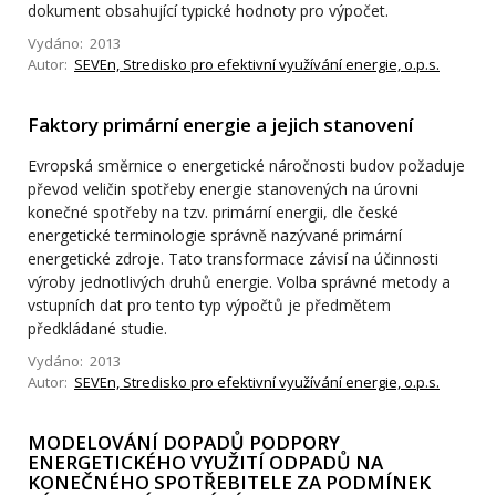
dokument obsahující typické hodnoty pro výpočet.
Vydáno: 2013
Autor:
SEVEn, Stredisko pro efektivní využívání energie, o.p.s.
Faktory primární energie a jejich stanovení
Evropská směrnice o energetické náročnosti budov požaduje
převod veličin spotřeby energie stanovených na úrovni
konečné spotřeby na tzv. primární energii, dle české
energetické terminologie správně nazývané primární
energetické zdroje. Tato transformace závisí na účinnosti
výroby jednotlivých druhů energie. Volba správné metody a
vstupních dat pro tento typ výpočtů je předmětem
předkládané studie.
Vydáno: 2013
Autor:
SEVEn, Stredisko pro efektivní využívání energie, o.p.s.
MODELOVÁNÍ DOPADŮ PODPORY
ENERGETICKÉHO VYUŽITÍ ODPADŮ NA
KONEČNÉHO SPOTŘEBITELE ZA PODMÍNEK