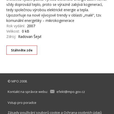
vždy doprovází teplo, proto se výrazně zabývá kogenerací,
tedy společnou výrobou elektrické energie a tepla.
Upozorňuje na nové vývojové trendy v oblasti „malé“, tzv.
komunální energetiky – mikrokogenerace
Rok vydání:
2007
Velikost:
0 kB
Zdroj:
Radovan Šejvl
Stáhněte zde
©
MPO
2008.
Kontakt na správce webu:
efekt@mpo.gov.cz
Vstup pro poradce
Zásady používání souborů cookie
a
Ochrana osobních údajů