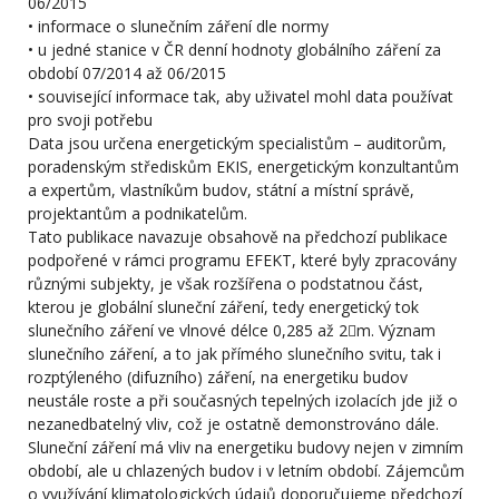
06/2015
• informace o slunečním záření dle normy
• u jedné stanice v ČR denní hodnoty globálního záření za
období 07/2014 až 06/2015
• související informace tak, aby uživatel mohl data používat
pro svoji potřebu
Data jsou určena energetickým specialistům – auditorům,
poradenským střediskům EKIS, energetickým konzultantům
a expertům, vlastníkům budov, státní a místní správě,
projektantům a podnikatelům.
Tato publikace navazuje obsahově na předchozí publikace
podpořené v rámci programu EFEKT, které byly zpracovány
různými subjekty, je však rozšířena o podstatnou část,
kterou je globální sluneční záření, tedy energetický tok
slunečního záření ve vlnové délce 0,285 až 2m. Význam
slunečního záření, a to jak přímého slunečního svitu, tak i
rozptýleného (difuzního) záření, na energetiku budov
neustále roste a při současných tepelných izolacích jde již o
nezanedbatelný vliv, což je ostatně demonstrováno dále.
Sluneční záření má vliv na energetiku budovy nejen v zimním
období, ale u chlazených budov i v letním období. Zájemcům
o využívání klimatologických údajů doporučujeme předchozí