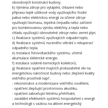
obvodových konstrukcí budovy;
b) Výměna zdroje pro vytápění, chlazení nebo
přípravu teplé užitkové vody využívajícího fosilní
paliva nebo elektrickou energii za účinné zdroje
využívající biomasu, tepelná čerpadla nebo zařízení
pro kombinovanou výrobu elektřiny a tepla nebo
chladu využívající obnovitelné zdroje nebo zemní plyn;
c) Realizace systémů využívajících odpadní teplo;
d) Realizace systémů nuceného větrání s rekuperací
odpadního tepla;
e) Instalace fotovoltaického systému, včetně
akumulace elektrické energie;
f) Instalace solárně-termických kolektorů;
g) Realizace opatření majících prokazatelně vliv na
energetickou náročnost budovy nebo zlepšení kvality
vnitřního prostředí např.:
- rekonstrukce a modernizace vnitřního osvětlení,
- opatření zlepšující prostorovou akustiku,
- opatření zabraňující letnímu přehřívání,
- zavádění efektivních systémů hospodaření s energií
a technologií s vazbou na aktivní energetický