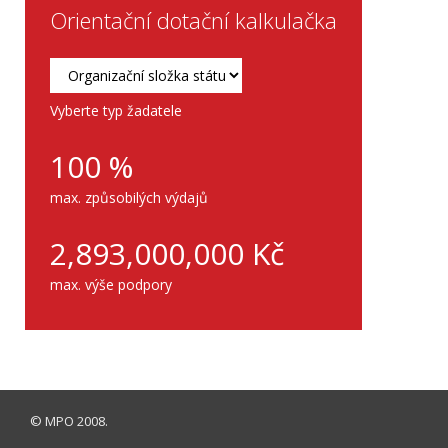
Orientační dotační kalkulačka
Vyberte typ žadatele
100
%
max. způsobilých výdajů
2,893,000,000
Kč
max. výše podpory
©
MPO
2008.