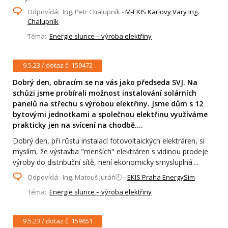
Odpovídá: Ing. Petr Chalupník -
M-EKIS Karlovy Vary Ing.
Chalupník
Téma:
Energie slunce – výroba elektřiny
9.5.23 / dotaz č. 159472
Dobrý den, obracím se na vás jako předseda SVJ. Na
schůzi jsme probírali možnost instalování solárních
panelů na střechu s výrobou elektřiny. Jsme dům s 12
bytovými jednotkami a společnou elektřinu využíváme
prakticky jen na svícení na chodbě....
Dobrý den, při růstu instalací fotovoltaických elektráren, si
myslím, že výstavba "menších" elektráren s vidinou prodeje
výroby do distribuční sítě, není ekonomicky smysluplná....
Odpovídá: Ing. Matouš Juráň🕙 -
EKIS Praha EnergySim
Téma:
Energie slunce – výroba elektřiny
9.5.23 / dotaz č. 159651