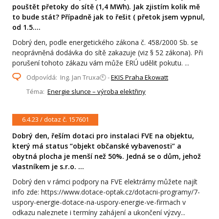
pouštět přetoky do sítě (1,4 MWh). Jak zjistím kolik mě
to bude stát? Případně jak to řešit ( přetok jsem vypnul,
od 1.5....
Dobrý den, podle energetického zákona č. 458/2000 Sb. se
neoprávněná dodávka do sítě zakazuje (viz § 52 zákona). Při
porušení tohoto zákazu vám může ERÚ udělit pokutu. ...
Odpovídá: Ing. Jan Truxa🕙 -
EKIS Praha Ekowatt
Téma:
Energie slunce – výroba elektřiny
6.4.23 / dotaz č. 157601
Dobrý den, řeším dotaci pro instalaci FVE na objektu,
který má status “objekt občanské vybavenosti” a
obytná plocha je menší než 50%. Jedná se o dům, jehož
vlastníkem je s.r.o. ...
Dobrý den v rámci podpory na FVE elektrárny můžete najít
info zde: https://www.dotace-optak.cz/dotacni-programy/7-
uspory-energie-dotace-na-uspory-energie-ve-firmach v
odkazu naleznete i termíny zahájení a ukončení výzvy...