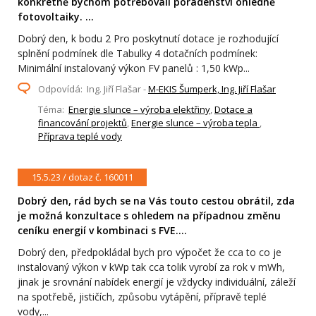
konkrétně bychom potřebovali poradenství ohledně
fotovoltaiky. ...
Dobrý den, k bodu 2 Pro poskytnutí dotace je rozhodující
splnění podmínek dle Tabulky 4 dotačních podmínek:
Minimální instalovaný výkon FV panelů : 1,50 kWp...
Odpovídá: Ing. Jiří Flašar -
M-EKIS Šumperk, Ing. Jiří Flašar
Téma:
Energie slunce – výroba elektřiny
,
Dotace a
financování projektů
,
Energie slunce – výroba tepla
,
Příprava teplé vody
15.5.23 / dotaz č. 160011
Dobrý den, rád bych se na Vás touto cestou obrátil, zda
je možná konzultace s ohledem na případnou změnu
ceníku energií v kombinaci s FVE....
Dobrý den, předpokládal bych pro výpočet že cca to co je
instalovaný výkon v kWp tak cca tolik vyrobí za rok v mWh,
jinak je srovnání nabídek energií je vždycky individuální, záleží
na spotřebě, jističích, způsobu vytápění, přípravě teplé
vody,...