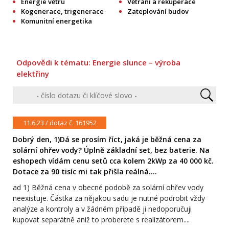
Energie větru
Větrání a rekuperace
Kogenerace, trigenerace
Zateplování budov
Komunitní energetika
Odpovědi k tématu: Energie slunce – výroba
elektřiny
11.6.23 / dotaz č. 161952
Dobrý den, 1)Dá se prosím říct, jaká je běžná cena za
solární ohřev vody? Úplně základní set, bez baterie. Na
eshopech vídám cenu setů cca kolem 2kWp za 40 000 kč.
Dotace za 90 tisíc mi tak přišla reálná....
ad 1) Běžná cena v obecné podobě za solární ohřev vody
neexistuje. Částka za nějakou sadu je nutné podrobit vždy
analýze a kontroly a v žádném případě ji nedoporučuji
kupovat separátně aniž to proberete s realizátorem....