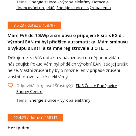
Téma:
Energie slunce – výroba elektřiny
,
Dotace a
financování projektů
,
Energie slunce – výroba tepla
3.5.23 / dotaz č. 158797
Mám FVE do 10kWp a smlouvu o připojení k síti s EG.d..
Výrobní EAN mi byl přidělen automaticky. Mám smlouvu
o výkupu s Entri a ta mne registrovala u OTE....
Děkujeme za Váš dotaz a v návaznosti na něj odpovídám
následující: Pokud Vám byl přidělen výrobní EAN, tak jej zrušit
nelze. Vlastní zrušení by bylo možné jen v případě zrušení
vlastní fotovoltaické elektrárny....
Odpovídá: Ing. Josef Šťastný🕙 -
EKIS České Budějovice
Energy Centre
Téma:
Energie slunce – výroba elektřiny
22.4.23 / dotaz č. 158117
Hezký den.