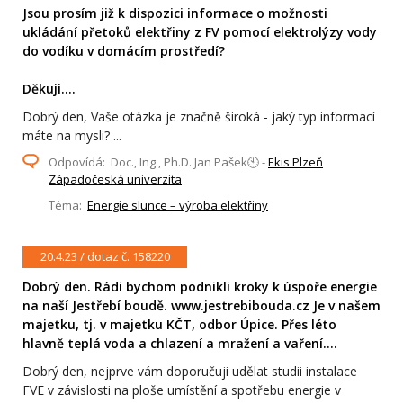
Jsou prosím již k dispozici informace o možnosti
ukládání přetoků elektřiny z FV pomocí elektrolýzy vody
do vodíku v domácím prostředí?
Děkuji....
Dobrý den, Vaše otázka je značně široká - jaký typ informací
máte na mysli? ...
Odpovídá: Doc., Ing., Ph.D. Jan Pašek🕙 -
Ekis Plzeň
Západočeská univerzita
Téma:
Energie slunce – výroba elektřiny
20.4.23 / dotaz č. 158220
Dobrý den. Rádi bychom podnikli kroky k úspoře energie
na naší Jestřebí boudě. www.jestrebibouda.cz Je v našem
majetku, tj. v majetku KČT, odbor Úpice. Přes léto
hlavně teplá voda a chlazení a mražení a vaření....
Dobrý den, nejprve vám doporučuji udělat studii instalace
FVE v závislosti na ploše umístění a spotřebu energie v