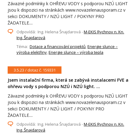
Závazné podmínky k OHŘEVU VODY s podporou NZÚ LIGHT
jsou k dispozici na stránkách www.novazelenausporam.cz v
sekci DOKUMENTY / NZÚ LIGHT / POKYNY PRO
ŽADATELE....
Odpovídá: Ing. Helena Šnajdarová -
M-EKIS Rychnov n. Kn.
Ing. Šnajdarová
Téma:
Dotace a financování projektů
,
Energie slunce –
výroba elektřiny
,
Energie slunce – výroba tepla
3.5.23 / dotaz č. 159331
Jsem instalační firma, která se zabývá instalacemi FVE a
ohřevu vody s podporou NZÚ i NZÚ light. ...
Závazné podmínky k OHŘEVU VODY s podporou NZÚ LIGHT
jsou k dispozici na stránkách www.novazelenausporam.cz v
sekci DOKUMENTY / NZÚ LIGHT / POKYNY PRO
ŽADATELE....
Odpovídá: Ing. Helena Šnajdarová -
M-EKIS Rychnov n. Kn.
Ing. Šnajdarová