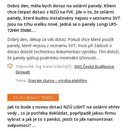
Dobrý den, měla bych dotaz na solární panely. Klient
chce čerpat dotaci z NZÚ na FVE. Jde o to, že solární
panely, které budou instalovány nejsou v seznamu SVT.
Jsou na trhu vcelku nové. Jedná se o panely Longi LR5-
72HIH 550M....
Dobrý den, děkuji za váš dotaz. Pokud chce klient použít
panely, které nejsou v seznamu SVT, musí při žádosti o
dotaci doložit technickou dokumentaci výrobku. Tím doloží,
že panely splňují podmínku minimální účinnosti....
Odpovídá: Ing. Karel Srdečný🕙 -
EKIS České Budějovice
Ekowatt
Téma:
Energie slunce – výroba elektřiny
3.5.23 / dotaz č. 159333
Jak to bude s novou dotací NZÚ LIGHT na solární ohřev
vody , co je potřeba dokládat, popřípadě jakou firmu
vybrat a jak je to s penězi, jestli to jde namontovat
svépomoci? ...