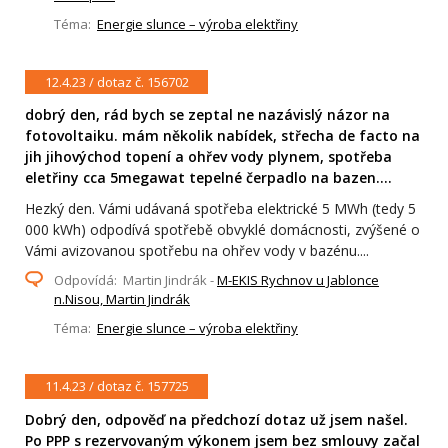
Téma:
Energie slunce – výroba elektřiny
12.4.23 / dotaz č. 156702
dobrý den, rád bych se zeptal ne nazávislý názor na
fotovoltaiku. mám několik nabídek, střecha de facto na
jih jihovýchod topení a ohřev vody plynem, spotřeba
eletřiny cca 5megawat tepelné čerpadlo na bazen....
Hezký den. Vámi udávaná spotřeba elektrické 5 MWh (tedy 5
000 kWh) odpodívá spotřebě obvyklé domácnosti, zvýšené o
Vámi avizovanou spotřebu na ohřev vody v bazénu....
Odpovídá: Martin Jindrák -
M-EKIS Rychnov u Jablonce
n.Nisou, Martin Jindrák
Téma:
Energie slunce – výroba elektřiny
11.4.23 / dotaz č. 157725
Dobrý den, odpověď na předchozí dotaz už jsem našel.
Po PPP s rezervovaným výkonem jsem bez smlouvy začal