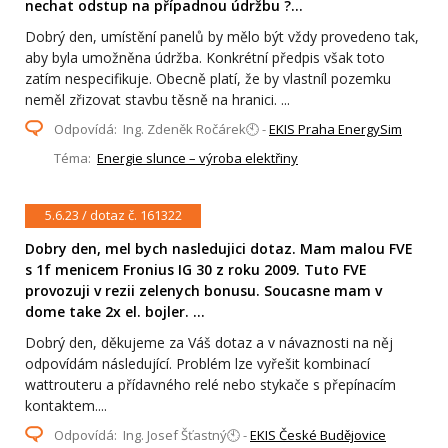
nechat odstup na případnou údržbu ?...
Dobrý den, umístění panelů by mělo být vždy provedeno tak,
aby byla umožněna údržba. Konkrétní předpis však toto
zatím nespecifikuje. Obecně platí, že by vlastníl pozemku
neměl zřizovat stavbu těsně na hranici. ...
Odpovídá: Ing. Zdeněk Ročárek🕙 -
EKIS Praha EnergySim
Téma:
Energie slunce – výroba elektřiny
5.6.23 / dotaz č. 161322
Dobry den, mel bych nasledujici dotaz. Mam malou FVE
s 1f menicem Fronius IG 30 z roku 2009. Tuto FVE
provozuji v rezii zelenych bonusu. Soucasne mam v
dome take 2x el. bojler. ...
Dobrý den, děkujeme za Váš dotaz a v návaznosti na něj
odpovídám následující. Problém lze vyřešit kombinací
wattrouteru a přídavného relé nebo stykače s přepínacím
kontaktem....
Odpovídá: Ing. Josef Šťastný🕙 -
EKIS České Budějovice