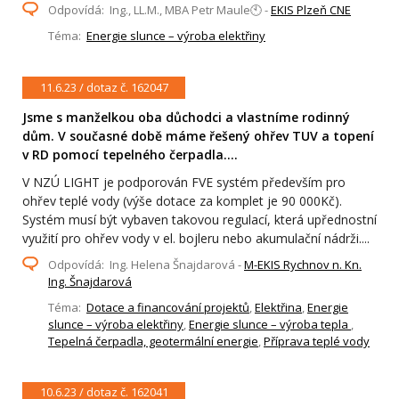
Odpovídá: Ing., LL.M., MBA Petr Maule🕙 -
EKIS Plzeň CNE
Téma:
Energie slunce – výroba elektřiny
11.6.23 / dotaz č. 162047
Jsme s manželkou oba důchodci a vlastníme rodinný
dům. V současné době máme řešený ohřev TUV a topení
v RD pomocí tepelného čerpadla....
V NZÚ LIGHT je podporován FVE systém především pro
ohřev teplé vody (výše dotace za komplet je 90 000Kč).
Systém musí být vybaven takovou regulací, která upřednostní
využití pro ohřev vody v el. bojleru nebo akumulační nádrži....
Odpovídá: Ing. Helena Šnajdarová -
M-EKIS Rychnov n. Kn.
Ing. Šnajdarová
Téma:
Dotace a financování projektů
,
Elektřina
,
Energie
slunce – výroba elektřiny
,
Energie slunce – výroba tepla
,
Tepelná čerpadla, geotermální energie
,
Příprava teplé vody
10.6.23 / dotaz č. 162041