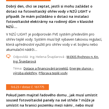
Dobrý den, chci se zeptat, jestli si mohu zažádat o
dotaci na fotovoltaický ohřev vody v NZÚ LIGHT v
případě. že mám požádáno o dotaci na instalaci
fotovoltaické elektrárny na rodinný dům v klasické
NZÚ....
V NZÚ LIGHT je podporován FVE systém především pro
ohřev teplé vody. Systém musí být vybaven takovou regulací,
která upřednostní využití pro ohřev vody v el. bojleru nebo
akumulační nádrži....
Odpovídá: Ing. Helena Šnajdarová -
M-EKIS Rychnov n. Kn.
Ing. Šnajdarová
Téma:
Dotace a financování projektů
,
Energie slunce –
výroba elektřiny
,
Příprava teplé vody
9.6.23 / dotaz č. 161775
Pokud jsem majitel řadového domu , jak musí umístit
soused fotovoltaické panely na své střeše ? může je
umístit na hranici pozemku mezi námi , nebo musí