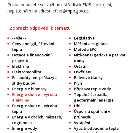
Pokud nebudete se službami středisek
EKIS
spokojeni,
napište nám na adresu
efekt@mpo.gov.cz
.
Zobrazit odpovědi k tématu
-- vše --
Legislativa
Ceny energií, účtování
Měření a regulace
tepla
Metoda EPC
Dotace a financování
Nízkoenergetické a pasivní
projektů
domy
Elektřina
Ostatní
Elektromobilita
Osvětlení
En. audity, en. průkazy a
Palivové články
štítky budov
Plyn
Energie z biomasy
Příprava teplé vody
Energie slunce – výroba
Tepelná čerpadla,
elektřiny
geotermální energie
Energie slunce – výroba
Uhlí
tepla
Úsporná opatření v
Energie v obcích, městech,
průmyslu
regionech
Vytápění
Energie vody
Využití odpadního tepla