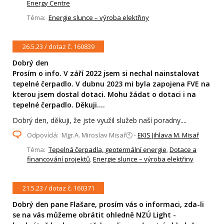
Energy Centre
Téma:
Energie slunce – výroba elektřiny
26.5.23 / dotaz č. 160839
Dobrý den
Prosím o info. V září 2022 jsem si nechal nainstalovat
tepelné čerpadlo. V dubnu 2023 mi byla zapojena FVE na
kterou jsem dostal dotaci. Mohu žádat o dotaci i na
tepelné čerpadlo. Děkuji....
Dobrý den, děkuji, že jste využil služeb naší poradny....
Odpovídá: Mgr.A. Miroslav Misař🕙 -
EKIS Jihlava M. Misař
Téma:
Tepelná čerpadla, geotermální energie
,
Dotace a
financování projektů
,
Energie slunce – výroba elektřiny
21.5.23 / dotaz č. 160371
Dobrý den pane Flašare, prosím vás o informaci, zda-li
se na vás můžeme obrátit ohledně NZÚ Light -