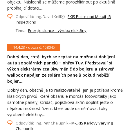
objektu. Následně se můžeme porozhlídnout po aktuálně
probíhajicí dotaci....
Odpovídá: Ing. David Knill🕙 -
EKIS Police nad Metují, IR
Inspections
Téma:
Energie slunce – výroba elektřiny
14.4.23 / dotaz č. 158045
Dobrý den, chtěl bych se zeptat na možnost dobíjení
auta ze solárních panelů + ohřev Tuv. Představují si
výkon elektrárny cca 3kw měnič do bojleru a zároveň
wallbox napájen ze solárních panelů pokud neběží
bojler....
Dobrý den, obecně je to realizovatelné, jen je potřeba kromě
klasických prvků, které obsahuje montáž fotovoltaiky jako
samotné panely, střídač, pojistková skříň doplnit ještě o
nějakou možnost řízení, které bude usměrňovat toky
vyrobené elektřiny,...
Odpovídá: Ing. Petr Chalupník -
M-EKIS Karlovy Vary Ing.
Chalupník