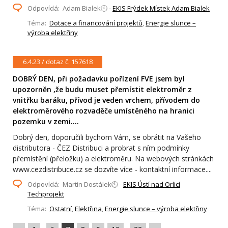
Odpovídá: Adam Bialek🕙 -
EKIS Frýdek Místek Adam Bialek
Téma:
Dotace a financování projektů
,
Energie slunce –
výroba elektřiny
6.4.23 / dotaz č. 157618
DOBRÝ DEN, při požadavku pořízení FVE jsem byl
upozorněn ,že budu muset přemístit elektroměr z
vnitřku baráku, přívod je veden vrchem, přívodem do
elektroměrového rozvaděče umístěného na hranici
pozemku v zemi....
Dobrý den, doporučili bychom Vám, se obrátit na Vašeho
distributora - ČEZ Distribuci a probrat s ním podmínky
přemístění (přeložku) a elektroměru. Na webových stránkách
www.cezdistribuce.cz se dozvíte více - kontaktní informace....
Odpovídá: Martin Dostálek🕙 -
EKIS Ústí nad Orlicí
Techprojekt
Téma:
Ostatní
,
Elektřina
,
Energie slunce – výroba elektřiny