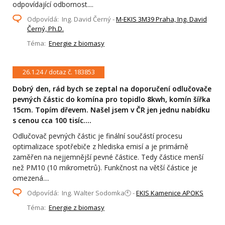
odpovídající odbornost....
Odpovídá: Ing. David Černý -
M-EKIS 3M39 Praha, Ing. David
Černý, Ph.D.
Téma:
Energie z biomasy
26.1.24 / dotaz č. 183853
Dobrý den, rád bych se zeptal na doporučení odlučovače
pevných částic do komína pro topidlo 8kwh, komín šířka
15cm. Topím dřevem. Našel jsem v ČR jen jednu nabídku
s cenou cca 100 tisíc....
Odlučovač pevných částic je finální součástí procesu
optimalizace spotřebiče z hlediska emisí a je primárně
zaměřen na nejjemnější pevné částice. Tedy částice menší
než PM10 (10 mikrometrů). Funkčnost na větší částice je
omezená....
Odpovídá: Ing. Walter Sodomka🕙 -
EKIS Kamenice APOKS
Téma:
Energie z biomasy