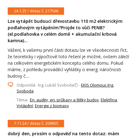
24.1.25 / dotaz č. 217566
Lze vytápět budoucí dřevostavbu 110 m2 elektrickým
podlahovým vytápěním?Projde to vůči PENB?
(el.podlahovka v celém domě + akumulační krbová
kamna)...
Vážení, k vašemu první části dotazu lze ve všeobecnosti říct,
že teoreticky i výpočtově toto řešení je možné, ovšem záleží
na celkovém energetickém konceptu celého domu. Pokud
máme, z pohledu prováděcí vyhlášky o energ. náročnosti
budovy č....
Odpovídá: Ing. Lukáš Svoboda🕙 -
EKIS Olomouc Ing.
Svoboda
Téma:
En. audity, en. průkazy a štítky budov
,
Elektřina
,
Vytápění
,
Energie z biomasy
7.11.24 / dotaz č. 209655
dobrý den, prosím o odpověď na tento dotaz: mám