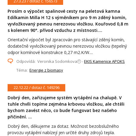
27.3.23 / dotaz č. 156573
Prosím o výpočet spalinové cesty na peletová kamna
Edilkamin Milla H 12 s výměníkem pro 9 m zděný komín,
vyvložkovaný pevnou nerezovou vložkou. Kouřovod 0,8 m
s kolenem 90°. přívod vzduchu z místnosti....
Orientační výpočet byl zpracován pro stávající zděný komín,
dodatečně vyvložkovaný pevnou nerezovou vložkou (tepelný
odpor komínové konstrukce 0,27 m2.K/W....
Odpovídá: Veronika Sodomkova🕙 -
EKIS Kamenice APOKS
Téma:
Energie z biomasy
22.12.22 / dotaz č. 149296
Dobrý den, zařizujeme systém vytápění na chalupě. V
tuhle chvíli topíme zejména krbovou vložkou, ale chtěli
bychom zavést něco, co bude fungovat bez našeho
přičinění. ...
Dobrý den, děkujeme za dotaz. Možnost bezobslužného
provozu vytápění nabízejí jen určité druhy zdrojů tepla.