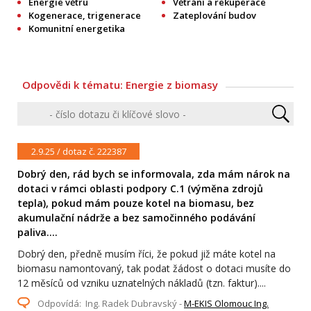
Energie větru
Větrání a rekuperace
Kogenerace, trigenerace
Zateplování budov
Komunitní energetika
Odpovědi k tématu: Energie z biomasy
2.9.25 / dotaz č. 222387
Dobrý den, rád bych se informovala, zda mám nárok na
dotaci v rámci oblasti podpory C.1 (výměna zdrojů
tepla), pokud mám pouze kotel na biomasu, bez
akumulační nádrže a bez samočinného podávání
paliva....
Dobrý den, předně musím říci, že pokud již máte kotel na
biomasu namontovaný, tak podat žádost o dotaci musíte do
12 měsíců od vzniku uznatelných nákladů (tzn. faktur)....
Odpovídá: Ing. Radek Dubravský -
M-EKIS Olomouc Ing.