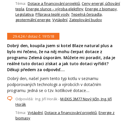
Téma:
Dotace a financování projektů
,
Ceny energií, účtování
tepla
,
Energie slunce – výroba elektřiny
,
Energie z biomasy
,
Legislativa
,
Příprava teplé vody
,
Tepelná čerpadla,
geotermální energie
,
Vytápění
,
Zateplování budov
29.4.24 / dotaz č. 191518
Dobrý den, koupila jsem si kotel Blaze natural plus a
bylo mi řečeno, že na něj mohu čerpat dotace z
programu Zelená úsporám. Můžete mi poradit, zda je
reálné tuto dotaci získat a jak tuto dotaci vyřídit?
Děkuji předem za odpověď....
Dobrý den, našel jsem tento typ kotlu v seznamu
podporovaných technologii a výrobcích v dotačním
programu. Jedná se o tzv. kotlíkové dotace....
Odpovídá: Ing. Jiří Horák -
M-EKIS 3M77 Nový Jičín, Ing. Jiří
Horák
Téma:
Vytápění
,
Dotace a financování projektů
,
Energie z
biomasy