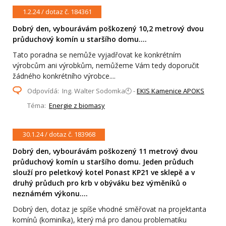
1.2.24 / dotaz č. 184361
Dobrý den, vybourávám poškozený 10,2 metrový dvou
průduchový komín u staršího domu....
Tato poradna se nemůže vyjadřovat ke konkrétním
výrobcům ani výrobkům, nemůžeme Vám tedy doporučit
žádného konkrétního výrobce....
Odpovídá: Ing. Walter Sodomka🕙 -
EKIS Kamenice APOKS
Téma:
Energie z biomasy
30.1.24 / dotaz č. 183968
Dobrý den, vybourávám poškozený 11 metrový dvou
průduchový komín u staršího domu. Jeden průduch
slouží pro peletkový kotel Ponast KP21 ve sklepě a v
druhý průduch pro krb v obýváku bez výměníků o
neznámém výkonu....
Dobrý den, dotaz je spíše vhodné směřovat na projektanta
komínů (kominíka), který má pro danou problematiku