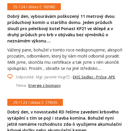
25.1.24 / dotaz č. 182982
Dobrý den, vybourávám poškozený 11 metrový dvou
průduchový komín u staršího domu. Jeden průduch
slouží pro peletkový kotel Ponast KP21 ve sklepě a v
druhý průduch pro krb v obýváku bez výměníků o
neznámém výkonu....
Vážený pane, bohužel v tomto roce nedisponujeme, alespoň
prozatím, odborníkem, který by Vám mohl odborně poradit.
Měli jsme, skončila mu certifikace a tak jsme s ním ukončili
spolupráci. Prosím , obraťte se na jiné středisko....
Odpovídá: Mgr. Jaromír Vegr🕙 -
EKIS Sedlec - Prčice, APE
Téma:
Energie z biomasy
29.11.23 / dotaz č. 179535
Dobrý den, v novostavbě RD řešíme zavedení krbového
vytápění s tím se pojí i stavba komína. Bohužel nyní
ještě nemáme rozhodnuto zda-li využijeme akumulační
krbové vložky nebo akumulační kamen....