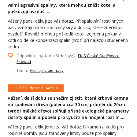
velmi agresivní spaliny, které mohou zničit kotel a
poškozují ovzduší....
Vážený pane, děkuji za váš dotaz. Při spalování rostlinných
paliv vznikají mimo jiné oxidy síry a dusíku, které znečišťují
ovzduší. Rovněž mohou poškodit kotel, zejména pokud v
kotli dojde ke kondenzaci spalin (hrozí při nájezdu studeného
kotle)....
Odpovídá: Ing. Karel Srdečný🕙 -
EKIS České Budějovice
Ekowatt
Téma:
Energie z biomasy
11.7.22 / dotaz č. 140510
Vážení, delší dobu se snažím zjistit, která krbová kamna
na spalování dřeva (polena cca 30 cm, průměr do 20cm
tvrdé i měkké dřevo) splňují přísné ekologické parametry
čistoty spalin a popela pro využití na hnojení rostlin....
Vážený pane, děkujeme za váš dotaz. U kamen a kotlů pro
rodinné domky jsou stanoveny limity pouze pro spaliny,