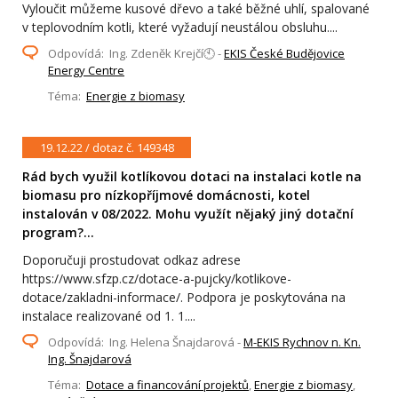
Vyloučit můžeme kusové dřevo a také běžné uhlí, spalované
v teplovodním kotli, které vyžadují neustálou obsluhu....
Odpovídá: Ing. Zdeněk Krejčí🕙 -
EKIS České Budějovice
Energy Centre
Téma:
Energie z biomasy
19.12.22 / dotaz č. 149348
Rád bych využil kotlíkovou dotaci na instalaci kotle na
biomasu pro nízkopříjmové domácnosti, kotel
instalován v 08/2022. Mohu využít nějaký jiný dotační
program?...
Doporučuji prostudovat odkaz adrese
https://www.sfzp.cz/dotace-a-pujcky/kotlikove-
dotace/zakladni-informace/. Podpora je poskytována na
instalace realizované od 1. 1....
Odpovídá: Ing. Helena Šnajdarová -
M-EKIS Rychnov n. Kn.
Ing. Šnajdarová
Téma:
Dotace a financování projektů
,
Energie z biomasy
,