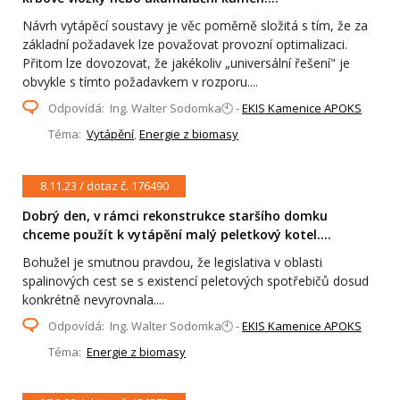
Návrh vytápěcí soustavy je věc poměrně složitá s tím, že za
základní požadavek lze považovat provozní optimalizaci.
Přitom lze dovozovat, že jakékoliv „universální řešení" je
obvykle s tímto požadavkem v rozporu....
Odpovídá: Ing. Walter Sodomka🕙 -
EKIS Kamenice APOKS
Téma:
Vytápění
,
Energie z biomasy
8.11.23 / dotaz č. 176490
Dobrý den, v rámci rekonstrukce staršího domku
chceme použít k vytápění malý peletkový kotel....
Bohužel je smutnou pravdou, že legislativa v oblasti
spalinových cest se s existencí peletových spotřebičů dosud
konkrétně nevyrovnala....
Odpovídá: Ing. Walter Sodomka🕙 -
EKIS Kamenice APOKS
Téma:
Energie z biomasy