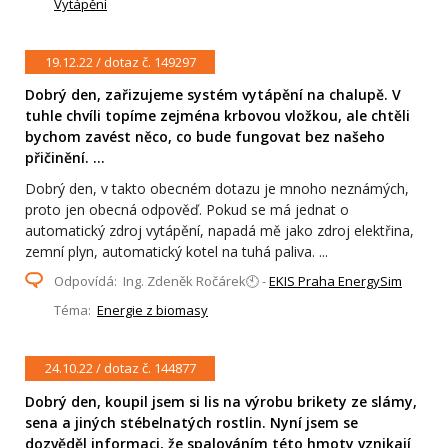
Vytápění
19.12.22 / dotaz č. 149297
Dobrý den, zařizujeme systém vytápění na chalupě. V
tuhle chvíli topíme zejména krbovou vložkou, ale chtěli
bychom zavést něco, co bude fungovat bez našeho
přičinění. ...
Dobrý den, v takto obecném dotazu je mnoho neznámých,
proto jen obecná odpověď. Pokud se má jednat o
automatický zdroj vytápění, napadá mě jako zdroj elektřina,
zemní plyn, automatický kotel na tuhá paliva. ...
Odpovídá: Ing. Zdeněk Ročárek🕙 -
EKIS Praha EnergySim
Téma:
Energie z biomasy
24.10.22 / dotaz č. 144877
Dobrý den, koupil jsem si lis na výrobu brikety ze slámy,
sena a jiných stébelnatých rostlin. Nyní jsem se
dozvěděl informaci, že spalováním této hmoty vznikají