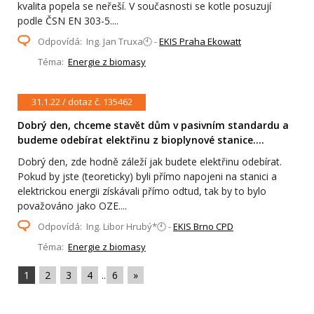
kvalita popela se neřeší. V současnosti se kotle posuzují
podle ČSN EN 303-5....
Odpovídá: Ing. Jan Truxa🕙 -
EKIS Praha Ekowatt
Téma:
Energie z biomasy
31.1.22 / dotaz č. 135462
Dobrý den, chceme stavět dům v pasivním standardu a
budeme odebírat elektřinu z bioplynové stanice....
Dobrý den, zde hodně záleží jak budete elektřinu odebírat.
Pokud by jste (teoreticky) byli přímo napojeni na stanici a
elektrickou energii získávali přímo odtud, tak by to bylo
považováno jako OZE....
Odpovídá: Ing. Libor Hrubý*🕙 -
EKIS Brno CPD
Téma:
Energie z biomasy
1
2
3
4
..
6
»