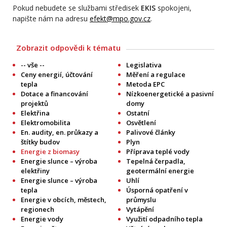
Pokud nebudete se službami středisek
EKIS
spokojeni,
napište nám na adresu
efekt@mpo.gov.cz
.
Zobrazit odpovědi k tématu
-- vše --
Legislativa
Ceny energií, účtování
Měření a regulace
tepla
Metoda EPC
Dotace a financování
Nízkoenergetické a pasivní
projektů
domy
Elektřina
Ostatní
Elektromobilita
Osvětlení
En. audity, en. průkazy a
Palivové články
štítky budov
Plyn
Energie z biomasy
Příprava teplé vody
Energie slunce – výroba
Tepelná čerpadla,
elektřiny
geotermální energie
Energie slunce – výroba
Uhlí
tepla
Úsporná opatření v
Energie v obcích, městech,
průmyslu
regionech
Vytápění
Energie vody
Využití odpadního tepla