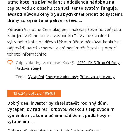
atmo kotel na plyn vailant s oddělenou nádobou na
teplou vodu o obsahu cca 100l. tento systém funguje.
avšak z důvodu ceny plynu bych chtěl přidat do systému
druhý zdroj na tuhá paliva - dřevo....
Zdravím Vás pane Čermáku, bez znalosti přesného způsobu
zapojení Vašeho kotle a zásobníku TUV a bez znalosti
vybraného kotle na dřevo těžko můžete očekávat konkrétní
odpověď, natož schéma, které není možné zaslat pomocí
tohoto informačního...
Odpovídá: Ing. Arch. Josef Kala🕙 -
4079 - EKIS Brno Obřany
Radovan Šejvl
Téma:
Vytápění
,
Energie z biomasy
,
Příprava teplé vody
13.6.24 / dotaz č. 198491
Dobrý den, investor by chtěl stavět rodinný dům.
Vytápění by rád řešil krbovou vložkou s teplovodním
výměníkem, akumulačními nádržemi, podlahovým
vytápěním. ...
Dobrý deň, domnievam sa, že došlo k menšiemu