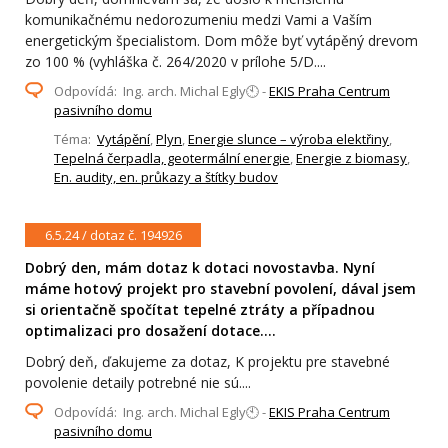
komunikačnému nedorozumeniu medzi Vami a Vaším
energetickým špecialistom. Dom môže byť vytápěný drevom
zo 100 % (vyhláška č. 264/2020 v prílohe 5/D....
Odpovídá: Ing. arch. Michal Egly🕙 -
EKIS Praha Centrum
pasivního domu
Téma:
Vytápění
,
Plyn
,
Energie slunce – výroba elektřiny
,
Tepelná čerpadla, geotermální energie
,
Energie z biomasy
,
En. audity, en. průkazy a štítky budov
6.5.24 / dotaz č. 194926
Dobrý den, mám dotaz k dotaci novostavba. Nyní
máme hotový projekt pro stavební povolení, dával jsem
si orientačně spočítat tepelné ztráty a případnou
optimalizaci pro dosažení dotace....
Dobrý deň, ďakujeme za dotaz, K projektu pre stavebné
povolenie detaily potrebné nie sú....
Odpovídá: Ing. arch. Michal Egly🕙 -
EKIS Praha Centrum
pasivního domu