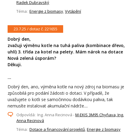
Radek Dubravský
Téma:
Energie z biomasy
,
Vytápění
23.7.25 / dotaz č. 221655
Dobrý den,
zvažuji výměnu kotle na tuhá paliva (kombinace dřevo,
uhlí) 3. třída za kotel na pelety. Mám nárok na dotace
Nová zelená úsporám?
Děkuji.
...
Dobrý den, ano, výměna kotle na nový zdroj na biomasu je
způsobilá pro podání žádosti o dotaci. V případě, že
uvažujete o kotli se samočinnou dodávkou paliva, tak
nemusíte instalovat akumulační nádrže....
Odpovídá: Ing. Anna Recinová -
M-EKIS 3M95 Chyňava, Ing.
Anna Recinová
Téma:
Dotace a financování projektů
,
Energie z biomasy