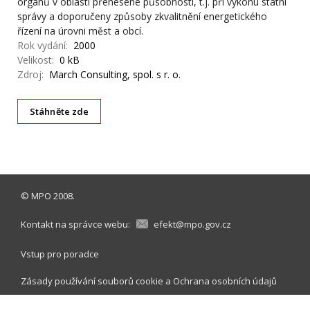
orgánů v oblasti přenesené působnosti, t.j. při výkonu státní
správy a doporučeny způsoby zkvalitnění energetického
řízení na úrovni měst a obcí.
Rok vydání:
2000
Velikost:
0 kB
Zdroj:
March Consulting, spol. s r. o.
Stáhněte zde
©
MPO
2008.
Kontakt na správce webu:
efekt@mpo.gov.cz
Vstup pro poradce
Zásady používání souborů cookie
a
Ochrana osobních údajů