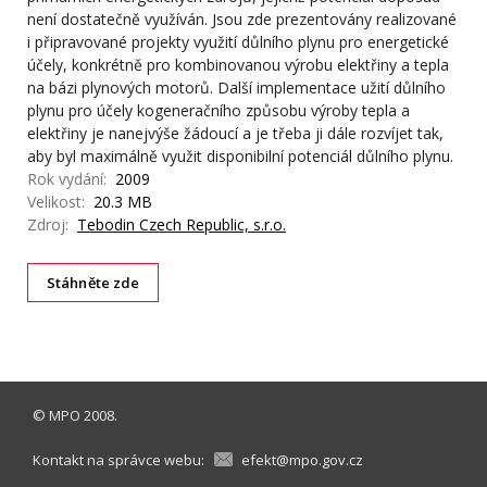
není dostatečně využíván. Jsou zde prezentovány realizované
i připravované projekty využití důlního plynu pro energetické
účely, konkrétně pro kombinovanou výrobu elektřiny a tepla
na bázi plynových motorů. Další implementace užití důlního
plynu pro účely kogeneračního způsobu výroby tepla a
elektřiny je nanejvýše žádoucí a je třeba ji dále rozvíjet tak,
aby byl maximálně využit disponibilní potenciál důlního plynu.
Rok vydání:
2009
Velikost:
20.3 MB
Zdroj:
Tebodin Czech Republic, s.r.o.
Stáhněte zde
©
MPO
2008.
Kontakt na správce webu:
efekt@mpo.gov.cz