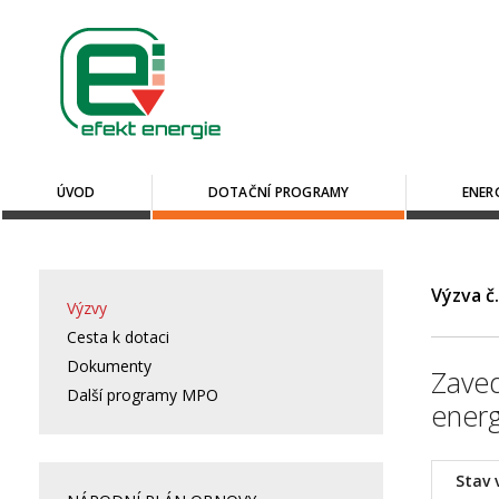
ÚVOD
DOTAČNÍ PROGRAMY
ENER
Výzva č
Výzvy
Cesta k dotaci
Dokumenty
Zaved
Další programy MPO
ener
Stav 