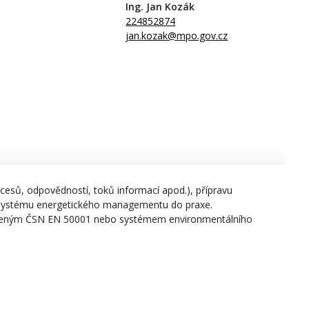
Ing. Jan Kozák
224852874
jan.kozak@mpo.gov.cz
cesů, odpovědností, toků informací apod.), přípravu
 systému energetického managementu do praxe.
veným ČSN EN 50001 nebo systémem environmentálního