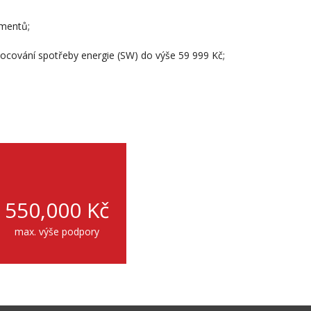
umentů;
ocování spotřeby energie (SW) do výše 59 999 Kč;
550,000
Kč
max. výše podpory