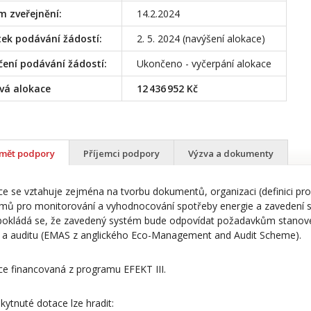
 zveřejnění:
14.2.2024
ek podávání žádostí:
2. 5. 2024 (navýšení alokace)
ení podávání žádostí:
Ukončeno - vyčerpání alokace
vá alokace
12 436 952 Kč
mět podpory
Příjemci podpory
Výzva a dokumenty
e se vztahuje zejména na tvorbu dokumentů, organizaci (definici pro
mů pro monitorování a vyhodnocování spotřeby energie a zavedení
pokládá se, že zavedený systém bude odpovídat požadavkům stano
í a auditu (EMAS z anglického Eco-Management and Audit Scheme).
e financovaná z programu EFEKT III.
kytnuté dotace lze hradit: