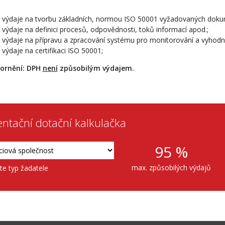
výdaje na tvorbu základních, normou ISO 50001 vyžadovaných dok
výdaje na definici procesů, odpovědnosti, toků informací apod.;
výdaje na přípravu a zpracování systému pro monitorování a vyhodn
výdaje na certifikaci ISO 50001;
ornění: DPH
není
způsobilým výdajem.
entační dotační kalkulačka
95
%
max. způsobilých výdajů
te typ žadatele