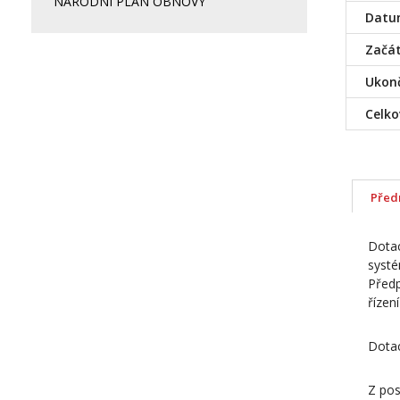
NÁRODNÍ PLÁN OBNOVY
Datum
Začát
Ukonč
Celko
Před
Dotac
systé
Před
řízen
Dotac
Z pos