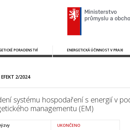
GETICKÉ PORADENSTVÍ
ENERGETICKÁ ÚČINNOST V PRAXI
. EFEKT 2/2024
ení systému hospodaření s energií v p
getického managementu (EM)
výzvy
UKONČENO