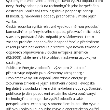
systémy materiálového a energetického využití odpadu a pro
nevyužitelný odpad pak na technologiích jeho bezpečného
odstranění. Současně tato legislativa podporuje princip
blízkosti, tj. nakládání s odpady přednostně v místě jejich
vzniku.
Česká republika vyniká relativně vysokou měrnou produkcí
komunálního i průmyslového odpadu, přetrvává nelichotivý
stav, kdy podstatná část odpadů je skládkovaná. Tento
zásadní problém odpadového hospodářství je předmětem
řešení již více než dekádu a přestože byla novela zákona o
odpadech připravována v duchu evropské směrnice
(92/2008), stále není v této oblasti nastavena uspokojivá
strategie.
Publikace Energie z odpadů – výzva pro 21. století
představuje odpady jako významný zdroj energie.
Problematika využití odpadů jako zdroje energie je
zkoumána z hlediska jejich zakotvení v české i evropské
legislativě v souladu s hierarchií nakládání s odpady. Součástí
publikace je dále posouzení aktuálního stavu používaných
technologií na energetické využití odpadů a také
perspektivních technologií s potenciálem budoucího vývoje.
Klíčovou otázkou budoucího rozvoje energetického využití