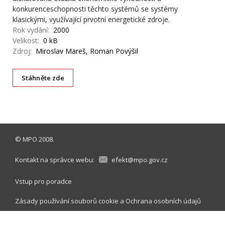
konkurenceschopnosti těchto systémů se systémy
klasickými, využívající prvotní energetické zdroje.
Rok vydání:
2000
Velikost:
0 kB
Zdroj:
Miroslav Mareš, Roman Povýšil
Stáhněte zde
©
MPO
2008.
Kontakt na správce webu:
efekt@mpo.gov.cz
Vstup pro poradce
Zásady používání souborů cookie
a
Ochrana osobních údajů