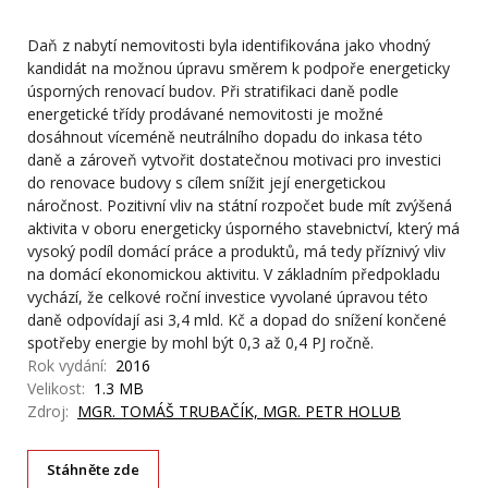
Daň z nabytí nemovitosti byla identifikována jako vhodný
kandidát na možnou úpravu směrem k podpoře energeticky
úsporných renovací budov. Při stratifikaci daně podle
energetické třídy prodávané nemovitosti je možné
dosáhnout víceméně neutrálního dopadu do inkasa této
daně a zároveň vytvořit dostatečnou motivaci pro investici
do renovace budovy s cílem snížit její energetickou
náročnost. Pozitivní vliv na státní rozpočet bude mít zvýšená
aktivita v oboru energeticky úsporného stavebnictví, který má
vysoký podíl domácí práce a produktů, má tedy příznivý vliv
na domácí ekonomickou aktivitu. V základním předpokladu
vychází, že celkové roční investice vyvolané úpravou této
daně odpovídají asi 3,4 mld. Kč a dopad do snížení končené
spotřeby energie by mohl být 0,3 až 0,4 PJ ročně.
Rok vydání:
2016
Velikost:
1.3 MB
Zdroj:
MGR. TOMÁŠ TRUBAČÍK, MGR. PETR HOLUB
Stáhněte zde