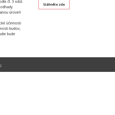
dle čl. 3 odst.
Stáhněte zde
é odhady
vanou úroveň
cké účinnosti
nosti budov,
udie bude
ů