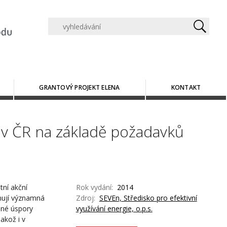
GRANTOVÝ PROJEKT ELENA
KONTAKT
v ČR na základě požadavků
tní akční
Rok vydání:
2014
rnují významná
Zdroj:
SEVEn, Středisko pro efektivní
ené úspory
využívání energie, o.p.s.
akož i v