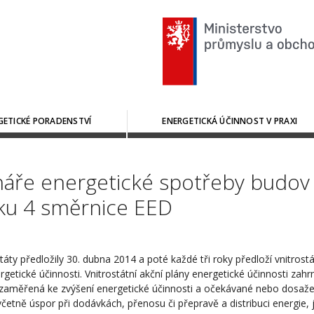
GETICKÉ PORADENSTVÍ
ENERGETICKÁ ÚČINNOST V PRAXI
áře energetické spotřeby budov 
ku 4 směrnice EED
táty předložily 30. dubna 2014 a poté každé tři roky předloží vnitrostá
rgetické účinnosti. Vnitrostátní akční plány energetické účinnosti zah
 zaměřená ke zvýšení energetické účinnosti a očekávané nebo dosaž
včetně úspor při dodávkách, přenosu či přepravě a distribuci energie, j