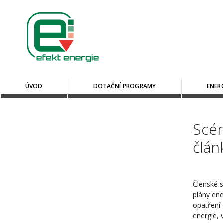
ÚVOD
DOTAČNÍ PROGRAMY
ENER
Scén
člán
Členské s
plány ene
opatření
energie, 