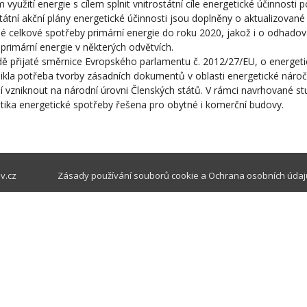
využití energie s cílem splnit vnitrostátní cíle energetické účinnosti po
státní akční plány energetické účinnosti jsou doplněny o aktualizovan
é celkové spotřeby primární energie do roku 2020, jakož i o odhado
primární energie v některých odvětvích.
ě přijaté směrnice Evropského parlamentu č. 2012/27/EU, o energeti
ikla potřeba tvorby zásadních dokumentů v oblasti energetické nároč
í vzniknout na národní úrovni Členských států. V rámci navrhované st
ika energetické spotřeby řešena pro obytné i komerční budovy.
v.cz
Zásady používání souborů cookie
a
Ochrana osobních údaj