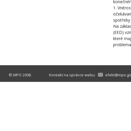
konečném 
1. Vnitro
očekávan
spotřeby 
Na základ
(EED) vzn
které maj
problemat
©
MPO
2008.
Kontakt na správce webu:
efekt@mpo.go