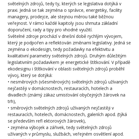
světelných zdrojů, tedy ty, kterých se legislativa dotýká v
praxi. Jedná se tak zejména o správce, energetiky, facility
managery, prodejce, ale stejnou měrou také běžnou
veřejnost. V rámci každé kapitoly jsou shrnuta základní
doporučení, rady a tipy pro vhodné využití.
Světelné zdroje prochází v dnešní době rychlým vývojem,
který je podpořen a reflektován změnami legislativy. Jedná se
zejména o ekodesign, tedy požadavky na efektivitu a
kvalitativní parametry světelných zdrojů. Druhým důležitým
legislativním požadavkem je energetické štítkování. V případě
ekodesignu i štítkování v oblasti světelných zdrojů proběhl
vývoj, který se dotýká:
• nesměrových (všesměrových) světelných zdrojů užívaných
nejčastěji v domácnostech, restauracích, hotelech a
divadlech (známý zákaz umisťování obyčejných žárovek na
trh),
• směrových světelných zdrojů užívaných nejčastěji v
restauracích, hotelech, domácnostech, galeriích apod. (týká
se především refl ektorových žárovek),
• zejména výbojek a zářivek, tedy světelných zdrojů
užívaných v průmyslu, službách, veřejném osvětlení apod.