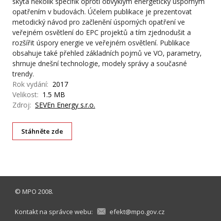
skýtá několik specifik oproti obvyklým energeticky úsporným
opatřením v budovách. Účelem publikace je prezentovat
metodický návod pro začlenění úsporných opatření ve
veřejném osvětlení do EPC projektů a tím zjednodušit a
rozšířit úspory energie ve veřejném osvětlení. Publikace
obsahuje také přehled základních pojmů ve VO, parametry,
shrnuje dnešní technologie, modely správy a současné
trendy.
Rok vydání:
2017
Velikost:
1.5 MB
Zdroj:
SEVEn Energy s.r.o.
Stáhněte zde
©
MPO
2008.
Kontakt na správce webu:
efekt@mpo.gov.cz