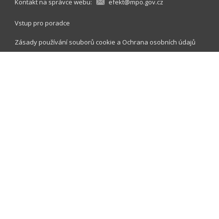
Kontakt na správce webu:
efekt@mpo.gov.cz
Vstup pro poradce
Zásady používání souborů cookie
a
Ochrana osobních údajů