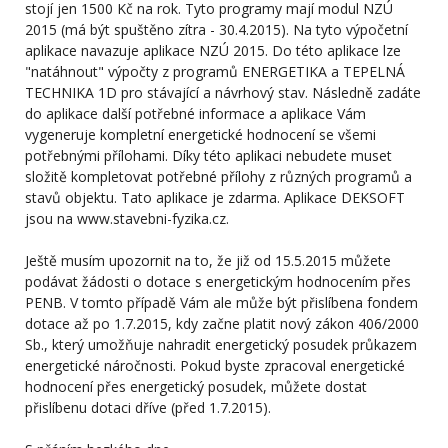
stojí jen 1500 Kč na rok. Tyto programy mají modul NZÚ
2015 (má být spuštěno zítra - 30.4.2015). Na tyto výpočetní
aplikace navazuje aplikace NZÚ 2015. Do této aplikace lze
"natáhnout" výpočty z programů ENERGETIKA a TEPELNÁ
TECHNIKA 1D pro stávající a návrhový stav. Následně zadáte
do aplikace další potřebné informace a aplikace Vám
vygeneruje kompletní energetické hodnocení se všemi
potřebnými přílohami. Díky této aplikaci nebudete muset
složitě kompletovat potřebné přílohy z různých programů a
stavů objektu. Tato aplikace je zdarma. Aplikace DEKSOFT
jsou na www.stavebni-fyzika.cz.
Ještě musím upozornit na to, že již od 15.5.2015 můžete
podávat žádosti o dotace s energetickým hodnocením přes
PENB. V tomto případě Vám ale může být přislíbena fondem
dotace až po 1.7.2015, kdy začne platit nový zákon 406/2000
Sb., který umožňuje nahradit energetický posudek průkazem
energetické náročnosti. Pokud byste zpracoval energetické
hodnocení přes energetický posudek, můžete dostat
přislíbenu dotaci dříve (před 1.7.2015).