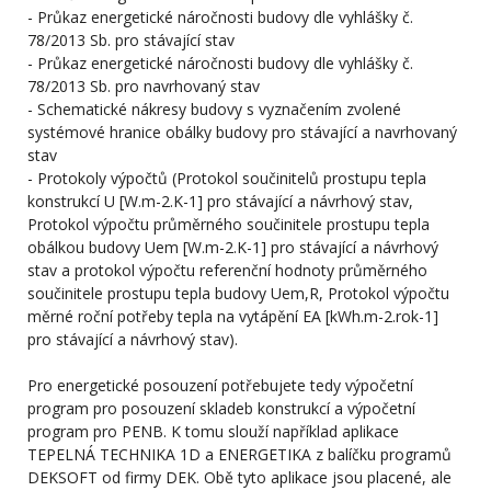
- Průkaz energetické náročnosti budovy dle vyhlášky č.
78/2013 Sb. pro stávající stav
- Průkaz energetické náročnosti budovy dle vyhlášky č.
78/2013 Sb. pro navrhovaný stav
- Schematické nákresy budovy s vyznačením zvolené
systémové hranice obálky budovy pro stávající a navrhovaný
stav
- Protokoly výpočtů (Protokol součinitelů prostupu tepla
konstrukcí U [W.m-2.K-1] pro stávající a návrhový stav,
Protokol výpočtu průměrného součinitele prostupu tepla
obálkou budovy Uem [W.m-2.K-1] pro stávající a návrhový
stav a protokol výpočtu referenční hodnoty průměrného
součinitele prostupu tepla budovy Uem,R, Protokol výpočtu
měrné roční potřeby tepla na vytápění EA [kWh.m-2.rok-1]
pro stávající a návrhový stav).
Pro energetické posouzení potřebujete tedy výpočetní
program pro posouzení skladeb konstrukcí a výpočetní
program pro PENB. K tomu slouží například aplikace
TEPELNÁ TECHNIKA 1D a ENERGETIKA z balíčku programů
DEKSOFT od firmy DEK. Obě tyto aplikace jsou placené, ale