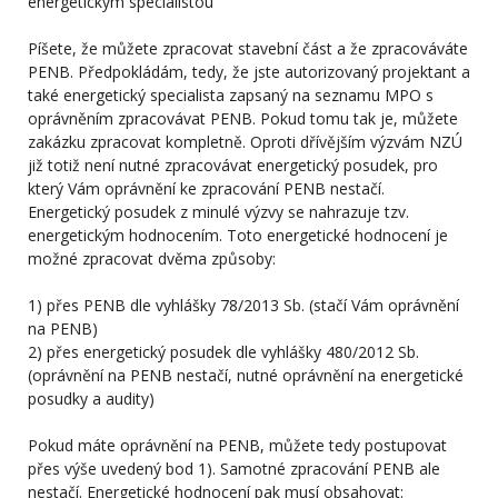
energetickým specialistou
Píšete, že můžete zpracovat stavební část a že zpracováváte
PENB. Předpokládám, tedy, že jste autorizovaný projektant a
také energetický specialista zapsaný na seznamu MPO s
oprávněním zpracovávat PENB. Pokud tomu tak je, můžete
zakázku zpracovat kompletně. Oproti dřívějším výzvám NZÚ
již totiž není nutné zpracovávat energetický posudek, pro
který Vám oprávnění ke zpracování PENB nestačí.
Energetický posudek z minulé výzvy se nahrazuje tzv.
energetickým hodnocením. Toto energetické hodnocení je
možné zpracovat dvěma způsoby:
1) přes PENB dle vyhlášky 78/2013 Sb. (stačí Vám oprávnění
na PENB)
2) přes energetický posudek dle vyhlášky 480/2012 Sb.
(oprávnění na PENB nestačí, nutné oprávnění na energetické
posudky a audity)
Pokud máte oprávnění na PENB, můžete tedy postupovat
přes výše uvedený bod 1). Samotné zpracování PENB ale
nestačí. Energetické hodnocení pak musí obsahovat: