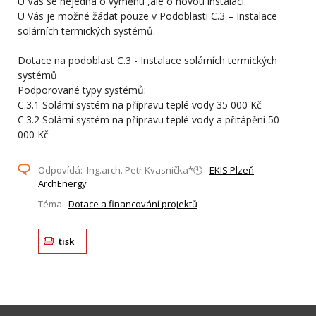
U Vás se nejedná o výměnu ,ale o novou instalaci.
U Vás je možné žádat pouze v Podoblasti C.3 – Instalace
solárních termických systémů.
Dotace na podoblast C.3 - Instalace solárních termických
systémů
Podporované typy systémů:
C.3.1 Solární systém na přípravu teplé vody 35 000 Kč
C.3.2 Solární systém na přípravu teplé vody a přitápění 50
000 Kč
Odpovídá: Ing.arch. Petr Kvasnička*🕙 -
EKIS Plzeň
ArchEnergy
Téma:
Dotace a financování projektů
tisk