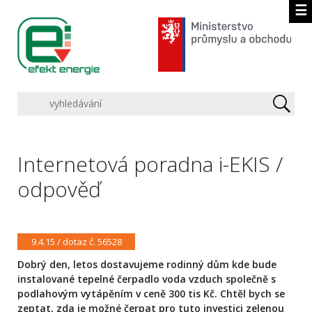
☰
Internetová poradna i-EKIS /
odpověď
9.4.15 / dotaz č. 56528
Dobrý den, letos dostavujeme rodinný dům kde bude
instalované tepelné čerpadlo voda vzduch společně s
podlahovým vytápěním v ceně 300 tis Kč. Chtěl bych se
zeptat, zda je možné čerpat pro tuto investici zelenou