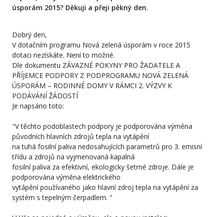
úsporám 2015? Děkuji a přeji pěkný den.
Dobrý den,
V dotačním programu Nová zelená úsporám v roce 2015
dotaci nezískáte. Není to možné.
Dle dokumentu ZÁVAZNÉ POKYNY PRO ŽADATELE A
PŘÍJEMCE PODPORY Z PODPROGRAMU NOVÁ ZELENÁ
ÚSPORÁM – RODINNÉ DOMY V RÁMCI 2. VÝZVY K
PODÁVÁNÍ ŽÁDOSTÍ
Je napsáno toto:
"V těchto podoblastech podpory je podporována výměna
původních hlavních zdrojů tepla na vytápění
na tuhá fosilní paliva nedosahujících parametrů pro 3. emisní
třídu a zdrojů na vyjmenovaná kapalná
fosilní paliva za efektivní, ekologicky šetrné zdroje. Dále je
podporována výměna elektrického
vytápění používaného jako hlavní zdroj tepla na vytápění za
systém s tepelným čerpadlem. "