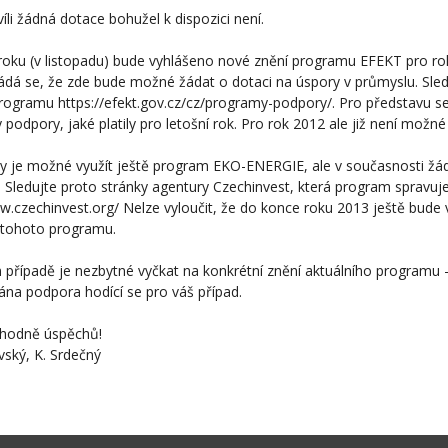
víli žádná dotace bohužel k dispozici není.
oku (v listopadu) bude vyhlášeno nové znění programu EFEKT pro ro
dá se, že zde bude možné žádat o dotaci na úspory v průmyslu. Sled
rogramu https://efekt.gov.cz/cz/programy-podpory/. Pro představu se
podpory, jaké platily pro letošní rok. Pro rok 2012 ale již není možné
y je možné využít ještě program EKO-ENERGIE, ale v současnosti žá
 Sledujte proto stránky agentury Czechinvest, která program spravuje
w.czechinvest.org/ Nelze vyloučit, že do konce roku 2013 ještě bude 
 tohoto programu.
případě je nezbytné vyčkat na konkrétní znění aktuálního programu - 
na podpora hodící se pro váš případ.
hodně úspěchů!
vský, K. Srdečný