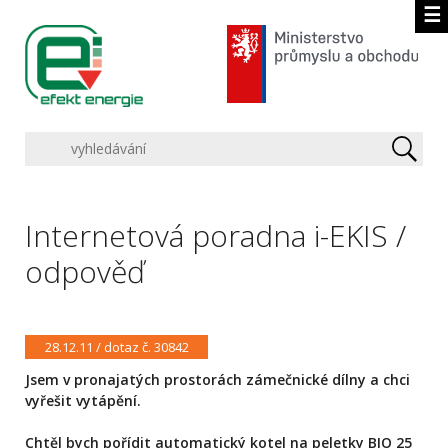
☰
Internetová poradna i-EKIS /
odpověď
28.12.11 / dotaz č. 30842
Jsem v pronajatých prostorách zámečnické dílny a chci
vyřešit vytápění.
Chtěl bych pořídit automatický kotel na peletky BIO 25