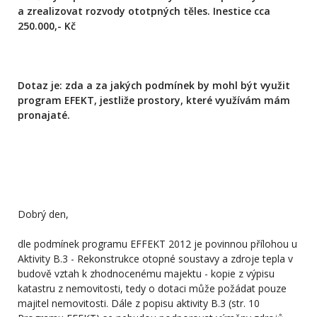
a zrealizovat rozvody ototpných těles. Inestice cca
250.000,- Kč
Dotaz je: zda a za jakých podmínek by mohl být využit
program EFEKT, jestliže prostory, které využívám mám
pronajaté.
Dobrý den,
dle podmínek programu EFFEKT 2012 je povinnou přílohou u
Aktivity B.3 - Rekonstrukce otopné soustavy a zdroje tepla v
budově vztah k zhodnocenému majektu - kopie z výpisu
katastru z nemovitosti, tedy o dotaci může požádat pouze
majitel nemovitosti. Dále z popisu aktivity B.3 (str. 10