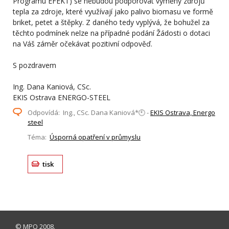
Programu EFEKT) se nebudou podporovat výměny zdrojů
tepla za zdroje, které využívají jako palivo biomasu ve formě
briket, petet a štěpky. Z daného tedy vyplývá, že bohužel za
těchto podmínek nelze na případné podání Žádosti o dotaci
na Váš záměr očekávat pozitivní odpověď.
S pozdravem
Ing. Dana Kaniová, CSc.
EKIS Ostrava ENERGO-STEEL
Odpovídá: Ing., CSc. Dana Kaniová*🕙 -
EKIS Ostrava, Energo
steel
Téma:
Úsporná opatření v průmyslu
tisk
©
MPO
2008.