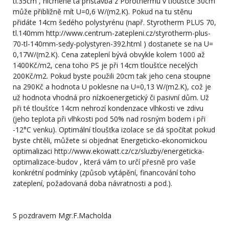
tl.35cm , nicméně ta přístavba z Porothermu v tloušťce 30cm
může přibližně mít U=0,6 W/(m2.K). Pokud na tu stěnu
přidáte 14cm šedého polystyrénu (např. Styrotherm PLUS 70,
tl.140mm http://www.centrum-zatepleni.cz/styrotherm-plus-
70-tl-140mm-sedy-polystyren-392.html ) dostanete se na U=
0,17W/(m2.K). Cena zateplení bývá obvykle kolem 1000 až
1400Kč/m2, cena toho PS je při 14cm tloušťce necelých
200Kč/m2. Pokud byste použili 20cm tak jeho cena stoupne
na 290Kč a hodnota U poklesne na U=0,13 W/(m2.K), což je
už hodnota vhodná pro nízkoenergetický či pasivní dům. Už
při té tloušťce 14cm nehrozí kondenzace vlhkosti ve zdivu
(jeho teplota při vlhkosti pod 50% nad rosným bodem i při
-12°C venku). Optimální tloušťka izolace se dá spočítat pokud
byste chtěli, můžete si objednat Energeticko-ekonomickou
optimalizaci http://www.ekowatt.cz/cz/sluzby/energeticka-
optimalizace-budov , která vám to určí přesně pro vaše
konkrétní podmínky (způsob vytápění, financování toho
zateplení, požadovaná doba návratnosti a pod.).
S pozdravem Mgr.F.Macholda