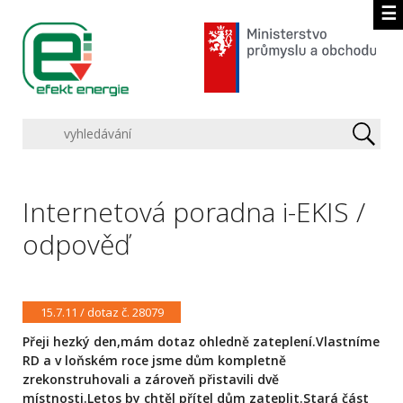
☰
Internetová poradna i-EKIS /
odpověď
15.7.11 / dotaz č. 28079
Přeji hezký den,mám dotaz ohledně zateplení.Vlastníme
RD a v loňském roce jsme dům kompletně
zrekonstruhovali a zároveň přistavili dvě
místnosti.Letos by chtěl přítel dům zateplit.Stará část