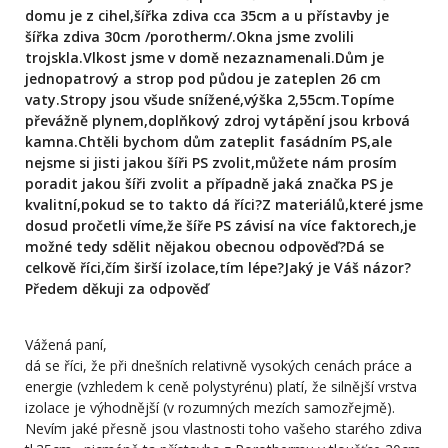
domu je z cihel,šířka zdiva cca 35cm a u přístavby je
šířka zdiva 30cm /porotherm/.Okna jsme zvolili
trojskla.Vlkost jsme v domě nezaznamenali.Dům je
jednopatrový a strop pod půdou je zateplen 26 cm
vaty.Stropy jsou všude snížené,výška 2,55cm.Topíme
převážně plynem,doplňkový zdroj vytápění jsou krbová
kamna.Chtěli bychom dům zateplit fasádním PS,ale
nejsme si jisti jakou šíři PS zvolit,můžete nám prosím
poradit jakou šíři zvolit a případně jaká značka PS je
kvalitní,pokud se to takto dá říci?Z materiálů,které jsme
dosud pročetli víme,že šíře PS závisí na více faktorech,je
možné tedy sdělit nějakou obecnou odpověď?Dá se
celkově říci,čím širší izolace,tím lépe?Jaký je Váš názor?
Předem děkuji za odpověď
Vážená paní,
dá se říci, že při dnešních relativně vysokých cenách práce a
energie (vzhledem k ceně polystyrénu) platí, že silnější vrstva
izolace je výhodnější (v rozumných mezích samozřejmě).
Nevím jaké přesně jsou vlastnosti toho vašeho starého zdiva