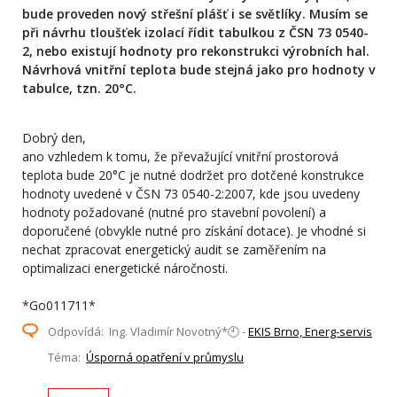
bude proveden nový střešní plášť i se světlíky. Musím se
při návrhu tloušťek izolací řídit tabulkou z ČSN 73 0540-
2, nebo existují hodnoty pro rekonstrukci výrobních hal.
Návrhová vnitřní teplota bude stejná jako pro hodnoty v
tabulce, tzn. 20°C.
Dobrý den,
ano vzhledem k tomu, že převažující vnitřní prostorová
teplota bude 20°C je nutné dodržet pro dotčené konstrukce
hodnoty uvedené v ČSN 73 0540-2:2007, kde jsou uvedeny
hodnoty požadované (nutné pro stavební povolení) a
doporučené (obvykle nutné pro získání dotace). Je vhodné si
nechat zpracovat energetický audit se zaměřením na
optimalizaci energetické náročnosti.
*Go011711*
Odpovídá: Ing. Vladimír Novotný*🕙 -
EKIS Brno, Energ-servis
Téma:
Úsporná opatření v průmyslu