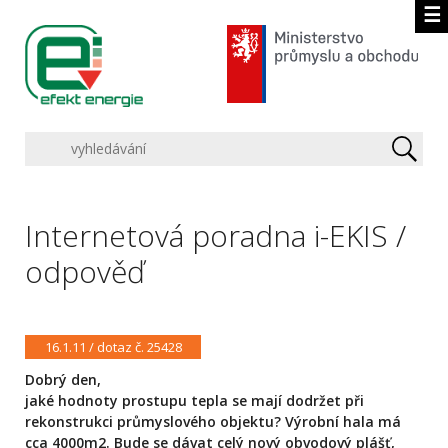
☰
Internetová poradna i-EKIS /
odpověď
16.1.11 / dotaz č. 25428
Dobrý den,
jaké hodnoty prostupu tepla se mají dodržet při
rekonstrukci průmyslového objektu? Výrobní hala má
cca 4000m2. Bude se dávat celý nový obvodový plášť,