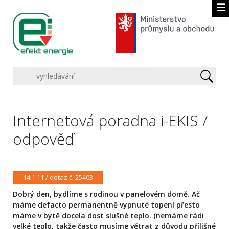
☰
Internetová poradna i-EKIS /
odpověď
14.1.11 / dotaz č. 25403
Dobrý den, bydlíme s rodinou v panelovém domě. Ač
máme defacto permanentně vypnuté topení přesto
máme v bytě docela dost slušné teplo. (nemáme rádi
velké teplo, takže často musíme větrat z důvodu přílišné