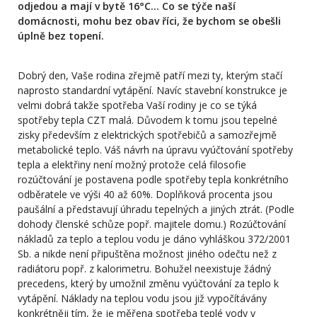
odjedou a mají v bytě 16°C... Co se týče naší
domácnosti, mohu bez obav říci, že bychom se obešli
úplně bez topení.
Dobrý den, Vaše rodina zřejmě patří mezi ty, kterým stačí
naprosto standardní vytápění. Navíc stavební konstrukce je
velmi dobrá takže spotřeba Vaší rodiny je co se týká
spotřeby tepla CZT malá. Důvodem k tomu jsou tepelné
zisky především z elektrických spotřebičů a samozřejmě
metabolické teplo. Váš návrh na úpravu vyúčtování spotřeby
tepla a elektřiny není možný protože celá filosofie
rozúčtování je postavena podle spotřeby tepla konkrétního
odběratele ve výši 40 až 60%. Doplňková procenta jsou
paušální a představují úhradu tepelných a jiných ztrát. (Podle
dohody členské schůze popř. majitele domu.) Rozúčtování
nákladů za teplo a teplou vodu je dáno vyhláškou 372/2001
Sb. a nikde není připuštěna možnost jiného odečtu než z
radiátoru popř. z kalorimetru. Bohužel neexistuje žádný
precedens, který by umožnil změnu vyúčtování za teplo k
vytápění. Náklady na teplou vodu jsou již vypočítávány
konkrétněji tím, že je měřena spotřeba teplé vody v