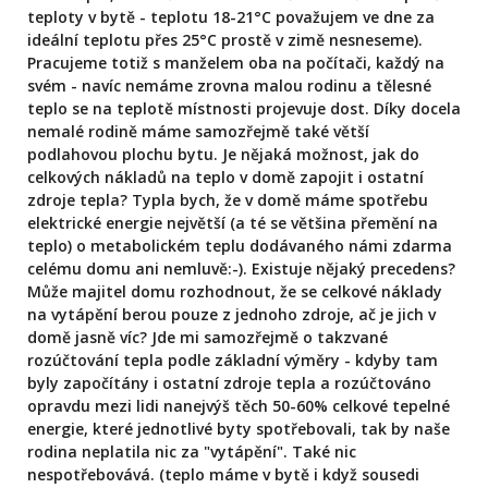
teploty v bytě - teplotu 18-21°C považujem ve dne za
ideální teplotu přes 25°C prostě v zimě nesneseme).
Pracujeme totiž s manželem oba na počítači, každý na
svém - navíc nemáme zrovna malou rodinu a tělesné
teplo se na teplotě místnosti projevuje dost. Díky docela
nemalé rodině máme samozřejmě také větší
podlahovou plochu bytu. Je nějaká možnost, jak do
celkových nákladů na teplo v domě zapojit i ostatní
zdroje tepla? Typla bych, že v domě máme spotřebu
elektrické energie největší (a té se většina přemění na
teplo) o metabolickém teplu dodávaného námi zdarma
celému domu ani nemluvě:-). Existuje nějaký precedens?
Může majitel domu rozhodnout, že se celkové náklady
na vytápění berou pouze z jednoho zdroje, ač je jich v
domě jasně víc? Jde mi samozřejmě o takzvané
rozúčtování tepla podle základní výměry - kdyby tam
byly započítány i ostatní zdroje tepla a rozúčtováno
opravdu mezi lidi nanejvýš těch 50-60% celkové tepelné
energie, které jednotlivé byty spotřebovali, tak by naše
rodina neplatila nic za "vytápění". Také nic
nespotřebovává. (teplo máme v bytě i když sousedi