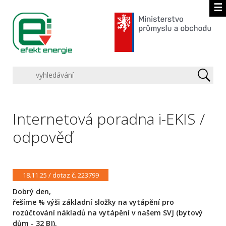
☰
Internetová poradna i-EKIS /
odpověď
18.11.25 / dotaz č. 223799
Dobrý den,
řešíme % výši základní složky na vytápění pro
rozúčtování nákladů na vytápění v našem SVJ (bytový
dům - 32 BJ).