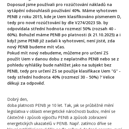
Doposud jsme používali pro rozúčtování nákladů na
vytápění odsouhlasili používání 40%. Máme vyhotoven
PENB z roku 2015, kde je Uem klasifikováno písmenem D,
tedy pro nové rozúčtování by dle V274/2023 Sb. by
odpovídala střední hodnota rozmezí 50% (rozsah 40 -
60%). Bohužel máme PENB po platnosti (k 21.10.2025) a i
když jsme PENB již zadali k vyhotovení, není jisté, zda
nový PENB budeme mít včas.
Pokud mít nový nebudeme, můžeme pro určení ZS
použít Uem v danou dobu z neplatného PENB nebo se z
pohledu vyhlášky bude nahlížet jako na subjekt bez
PENB, tedy pro určení ZS se použije klasifikace Uem "G" -
tedy střední hodnota 40% (rozmezí 30 - 50%) ? Velice
děkuji za odpověď.
Dobrý den,
doba platnosti PENB je 10 let. Tak, jak se průběžně mění
legislativa v oblasti energetické náročnosti budov, mění se
částečně i způsob výpočtu PENB a způsob zobrazení
energetických ukazatelů v PENB. Např. zatímco dříve se