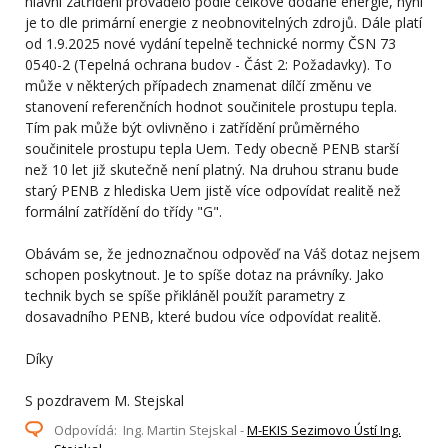
hlavní zatřídění provádělo podle celkové dodané energie, nyní
je to dle primární energie z neobnovitelných zdrojů. Dále platí
od 1.9.2025 nové vydání tepelně technické normy ČSN 73
0540-2 (Tepelná ochrana budov - Část 2: Požadavky). To
může v některých případech znamenat dílčí změnu ve
stanovení referenčních hodnot součinitele prostupu tepla.
Tím pak může být ovlivněno i zatřídění průměrného
součinitele prostupu tepla Uem. Tedy obecně PENB starší
než 10 let již skutečně není platný. Na druhou stranu bude
starý PENB z hlediska Uem jistě více odpovídat realitě než
formální zatřídění do třídy "G".
Obávám se, že jednoznačnou odpověď na Váš dotaz nejsem
schopen poskytnout. Je to spíše dotaz na právníky. Jako
technik bych se spíše přikláněl použít parametry z
dosavadního PENB, které budou více odpovídat realitě.
Díky
S pozdravem M. Stejskal
Odpovídá: Ing. Martin Stejskal -
M-EKIS Sezimovo Ústí Ing.