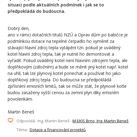
situaci podle aktuálních podmínek i jak se to
předpokládá do budoucna.
Dobrý den,
ano v rámci dotačních titulů NZÚ a Oprav dům po babičce je
podmínkou dotace na tepelné čerpadlo ho vyměnit za
stávající hlavní zdroj tepla vytápění tzn. pokud je uváděný
kotel hlavní zdroj tepla, tak je nutné ho demontovat a
vyřadit. Pokud uváděný kotel není hlavním zdrojem tepla, ale
doplňkovým (záložním) a bude se měnit jiný kotel např. kotel
na uhlí, tak lze plynový kotel ponechat a používat ho jako
doplňkový zdroj tepla. Do budoucna se předpokládá
zpřísnění emisních limitů, tak se může stát, že plynové kotle
budou zasaženy vyšší cenou za zemní plyn díky emisním
povolenkám.
Martin Beneš
Odpovídá: Ing. Martin Beneš -
M-EKIS Brno, Ing. Martin Beneš
Téma:
Dotace a financování projektů