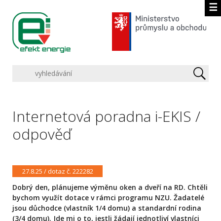
☰
Internetová poradna i-EKIS /
odpověď
27.8.25 / dotaz č. 222282
Dobrý den, plánujeme výměnu oken a dveří na RD. Chtěli
bychom využít dotace v rámci programu NZU. Žadatelé
jsou důchodce (vlastník 1/4 domu) a standardní rodina
(3/4 domu). Jde mi o to, jestli žádají jednotliví vlastníci