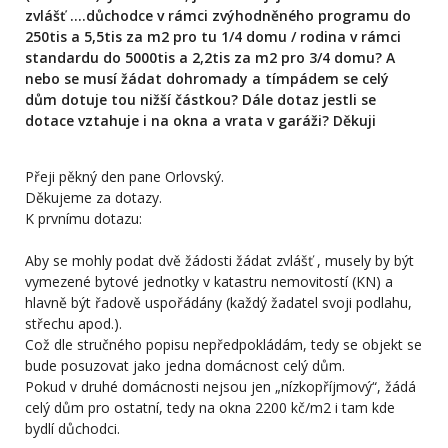
zvlášť ....důchodce v rámci zvýhodněného programu do
250tis a 5,5tis za m2 pro tu 1/4 domu / rodina v rámci
standardu do 5000tis a 2,2tis za m2 pro 3/4 domu? A
nebo se musí žádat dohromady a tímpádem se celý
dům dotuje tou nižší částkou? Dále dotaz jestli se
dotace vztahuje i na okna a vrata v garáži? Děkuji
Přeji pěkný den pane Orlovský.
Děkujeme za dotazy.
K prvnímu dotazu:
Aby se mohly podat dvě žádosti žádat zvlášť , musely by být
vymezené bytové jednotky v katastru nemovitostí (KN) a
hlavně být řadově uspořádány (každý žadatel svoji podlahu,
střechu apod.).
Což dle stručného popisu nepředpokládám, tedy se objekt se
bude posuzovat jako jedna domácnost celý dům.
Pokud v druhé domácnosti nejsou jen „nízkopříjmový“, žádá
celý dům pro ostatní, tedy na okna 2200 kč/m2 i tam kde
bydlí důchodci.