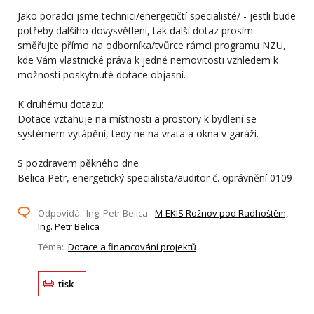
Jako poradci jsme technici/energetičtí specialisté/ - jestli bude
potřeby dalšího dovysvětlení, tak další dotaz prosím
směřujte přímo na odborníka/tvůrce rámci programu NZU,
kde Vám vlastnické práva k jedné nemovitosti vzhledem k
možnosti poskytnuté dotace objasní.
K druhému dotazu:
Dotace vztahuje na místnosti a prostory k bydlení se
systémem vytápění, tedy ne na vrata a okna v garáži.
S pozdravem pěkného dne
Belica Petr, energetický specialista/auditor č. oprávnění 0109
Odpovídá: Ing. Petr Belica -
M-EKIS Rožnov pod Radhoštěm,
Ing. Petr Belica
Téma:
Dotace a financování projektů
tisk