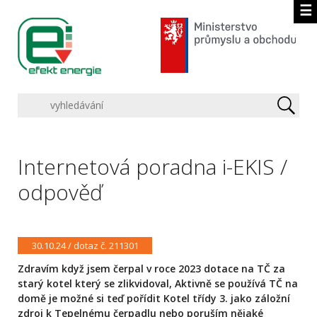
☰
Internetová poradna i-EKIS /
odpověď
30.10.24 / dotaz č. 211301
Zdravím když jsem čerpal v roce 2023 dotace na TČ za
starý kotel který se zlikvidoval, Aktivně se používá TČ na
domě je možné si teď pořídit Kotel třídy 3. jako záložní
zdroj k Tepelnému čerpadlu nebo poruším nějaké