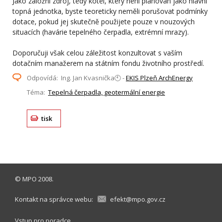
Jako záložní zdroj, tedy kotel, který není plánován jako hlavní
topná jednotka, byste teoreticky neměli porušovat podmínky
dotace, pokud jej skutečně použijete pouze v nouzových
situacích (havárie tepelného čerpadla, extrémní mrazy).
Doporučuji však celou záležitost konzultovat s vaším
dotačním manažerem na státním fondu životního prostředí.
Odpovídá: Ing. Jan Kvasnička🕙 -
EKIS Plzeň ArchEnergy
Téma:
Tepelná čerpadla, geotermální energie
tisk
©
MPO
2008.
Kontakt na správce webu:
efekt@mpo.gov.cz
Vstup pro poradce