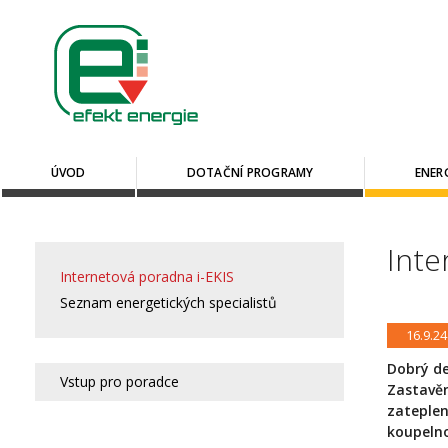
ÚVOD
DOTAČNÍ PROGRAMY
ENER
Inte
Internetová poradna i-EKIS
Seznam energetických specialistů
16.9.24
Dobrý de
Vstup pro poradce
Zastavěn
zateplen
koupelno