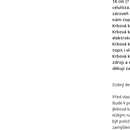
16 cm (?
celulóza
zároveň 
nám topi
Krbová k
Krbová k
elektrok
Krbová k
topit i v
Krbová k
zdroji a
děkuji z
Dobrý den
Před vlas
Bude-li p
(krbová k
nízkým ná
být polož
zamýšlené