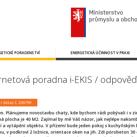
GETICKÉ PORADENSTVÍ
ENERGETICKÁ ÚČINNOST V PRAXI
rnetová poradna i-EKIS / odpověď
 / dotaz č. 206799
n. Plánujeme novostavbu chaty, kde bychom rádi pobývali i v z
á plocha je 40 M2. Zajímal by mě Váš názor, jak nejlépe nakom
í a vytápění objektu. V přízemí bude jeden pokoj s kuchyňským
u, v podkroví 2 ložnice, orientace oken na jih. Zdi pórobeton 30