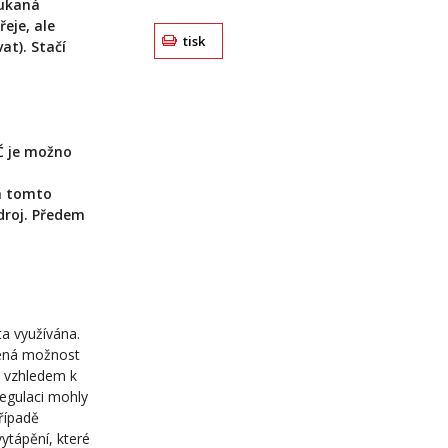
oukaná
eje, ale
tisk
at). Stačí
Č je možno
a tomto
droj. Předem
a využívána.
dená možnost
a vzhledem k
regulaci mohly
řípadě
vytápění, které