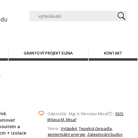
GRANTOVÝ PROJEKT ELENA
KONTAKT
imě.
Odpovídá: Mgr.A. Miroslav Misař🕙 -
EKIS
Jihlava M. Misař
binovat
 koutem a
Téma:
Vytápění
,
Tepelná čerpadla,
 cm + izolace
geotermální energie
,
Zateplování budov