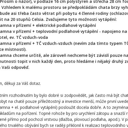
 Prosím o názor), v podlaze 16 cm polystyren a střecha 28 cm f
. Vzhledem k malému prostoru se předpokládám chata brzy vyhř
bude asi třeba často větrat při pobytu 4 členné rodiny (ochlazov
t na 20 stupňů Celsia. Zvažujeme tyto možnosti vytápění:
amna v přízemí + elektrické podlahové vytápění
amna v přízemí + teplovodní podlahové vytápění - napojeno na
otel, ev. TČ vzduch-voda
amna v přízemí + TČ vzduch-vzduch (nevím zda tímto typem T
íce místností).
amna chceme určitě, ale zároveň nechceme být závislí pouze n
 nutnosti topit v nich každý den, proto hledáme i nějaký druhý z
a Vaši odpověď.
, děkuji za Váš dotaz.
tním rozhodnutím by bylo dobré si zodpovědět, jak často má být chat
obyt na chatě pouze příležitostný a investice menší, může první uve
amna + el. podlahové vytápění) posloužit docela dobře. A to zejmén
kladům na pořízení. Topné rohože by pro urychlení zátopu a snazší 
ené přímo pod pochozí vrstvou (dlažba, plovoucí podlaha, apod.). V p
ho trvalého obývání bych se raději přiklonil k realizaci teplovodního 