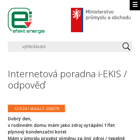
☰
Internetová poradna i-EKIS /
odpověď
12.9.24 / dotaz č. 206374
Dobrý den,
v rodinném domu mám jako zdroj vytápění 17let
plynový kondenzační kotel.
Mám v úmyslu provést výměnu za jiný zdroj / tepelné