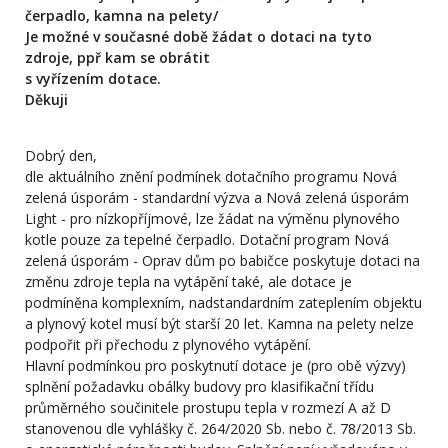
čerpadlo, kamna na pelety/
Je možné v současné době žádat o dotaci na tyto
zdroje, ppř kam se obrátit
s vyřízením dotace.
Děkuji
Dobrý den,
dle aktuálního znění podmínek dotačního programu Nová
zelená úsporám - standardní výzva a Nová zelená úsporám
Light - pro nízkopříjmové, lze žádat na výměnu plynového
kotle pouze za tepelné čerpadlo. Dotační program Nová
zelená úsporám - Oprav dům po babičce poskytuje dotaci na
změnu zdroje tepla na vytápění také, ale dotace je
podmíněna komplexním, nadstandardním zateplením objektu
a plynový kotel musí být starší 20 let. Kamna na pelety nelze
podpořit při přechodu z plynového vytápění.
Hlavní podmínkou pro poskytnutí dotace je (pro obě výzvy)
splnění požadavku obálky budovy pro klasifikační třídu
průměrného součinitele prostupu tepla v rozmezí A až D
stanovenou dle vyhlášky č. 264/2020 Sb. nebo č. 78/2013 Sb.