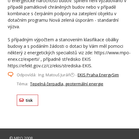
o energetické náročnosti budov. Splnění není vyžadováno v
případě památkově chráněných budov nebo v případě
kombinace s čerpáním podpory na zateplení objektu v
dotačním programu Nová zelená úsporám - standardní
výzva.
S případným výpočtem a stanovením klasifikace obálky
budovy a s podáním žádosti o dotaci by Vám měl pomoci
některý z energetických specialistů viz zde: https://www.mpo-
enex.cz/experti/ , případně středisko EKIS
https://efekt.gov.cz/cz/ekis/strediska-EKIS.
Odpovídá: Ing. Matouš Juráň🕙 -
EKIS Praha EnergySim
Téma:
Tepelná čerpadla, geotermální energie
tisk
©
MPO
2008.