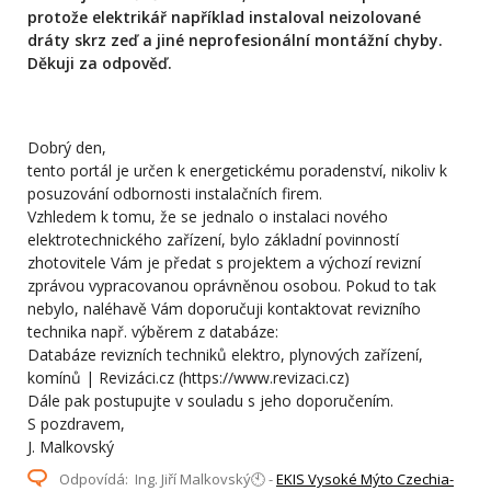
protože elektrikář například instaloval neizolované
dráty skrz zeď a jiné neprofesionální montážní chyby.
Děkuji za odpověď.
Dobrý den,
tento portál je určen k energetickému poradenství, nikoliv k
posuzování odbornosti instalačních firem.
Vzhledem k tomu, že se jednalo o instalaci nového
elektrotechnického zařízení, bylo základní povinností
zhotovitele Vám je předat s projektem a výchozí revizní
zprávou vypracovanou oprávněnou osobou. Pokud to tak
nebylo, naléhavě Vám doporučuji kontaktovat revizního
technika např. výběrem z databáze:
Databáze revizních techniků elektro, plynových zařízení,
komínů | Revizáci.cz (https://www.revizaci.cz)
Dále pak postupujte v souladu s jeho doporučením.
S pozdravem,
J. Malkovský
Odpovídá: Ing. Jiří Malkovský🕙 -
EKIS Vysoké Mýto Czechia-