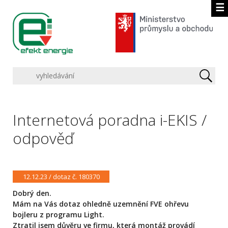
☰
Internetová poradna i-EKIS /
odpověď
12.12.23 / dotaz č. 180370
Dobrý den.
Mám na Vás dotaz ohledně uzemnění FVE ohřevu
bojleru z programu Light.
Ztratil jsem důvěru ve firmu, která montáž provádí