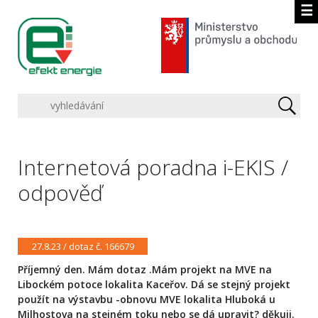
☰
Internetová poradna i-EKIS /
odpověď
27.8.23 / dotaz č. 166679
Příjemný den. Mám dotaz .Mám projekt na MVE na
Libockém potoce lokalita Kaceřov. Dá se stejný projekt
použít na výstavbu -obnovu MVE lokalita Hluboká u
Milhostova na stejném toku nebo se dá upravit? děkuji.