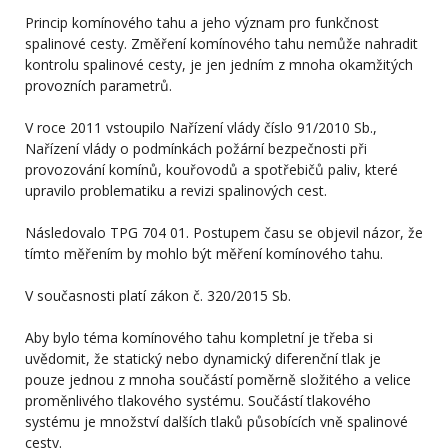
Princip komínového tahu a jeho význam pro funkčnost
spalinové cesty. Změření komínového tahu nemůže nahradit
kontrolu spalinové cesty, je jen jedním z mnoha okamžitých
provozních parametrů.
V roce 2011 vstoupilo Nařízení vlády číslo 91/2010 Sb.,
Nařízení vlády o podmínkách požární bezpečnosti při
provozování komínů, kouřovodů a spotřebičů paliv, které
upravilo problematiku a revizi spalinových cest.
Následovalo TPG 704 01. Postupem času se objevil názor, že
tímto měřením by mohlo být měření komínového tahu.
V současnosti platí zákon č. 320/2015 Sb.
Aby bylo téma komínového tahu kompletní je třeba si
uvědomit, že statický nebo dynamický diferenční tlak je
pouze jednou z mnoha součástí poměrně složitého a velice
proměnlivého tlakového systému. Součástí tlakového
systému je množství dalších tlaků působících vně spalinové
cesty.