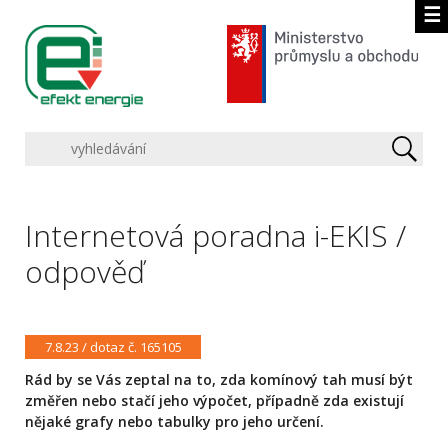
☰
Internetová poradna i-EKIS /
odpověď
7.8.23 / dotaz č. 165105
Rád by se Vás zeptal na to, zda komínový tah musí být
změřen nebo stačí jeho výpočet, případně zda existují
nějaké grafy nebo tabulky pro jeho určení.