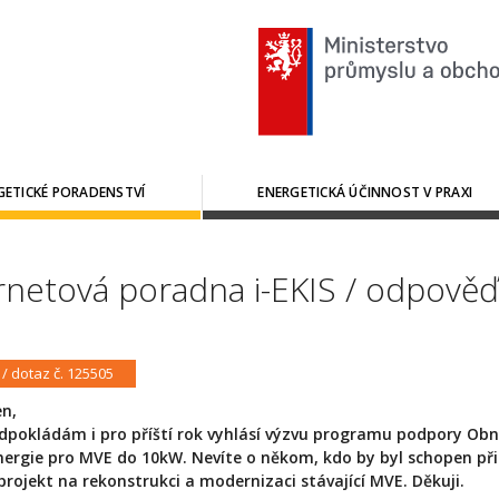
GETICKÉ PORADENSTVÍ
ENERGETICKÁ ÚČINNOST V PRAXI
rnetová poradna i-EKIS / odpověď
 / dotaz č. 125505
n,
pokládám i pro příští rok vyhlásí výzvu programu podpory Obn
nergie pro MVE do 10kW. Nevíte o někom, kdo by byl schopen při
projekt na rekonstrukci a modernizaci stávající MVE. Děkuji.