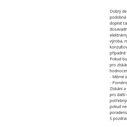
Dobrý de
podobná 
doplnit t
dosavadní
elektrárn
výroba, m
konzulto
případně 
Pokud bud
pro získá
hodnocení
- Měrné i
- Poměrn
Získání a
pro další
potřebný
pokud ne,
poradensk
S pozdrav