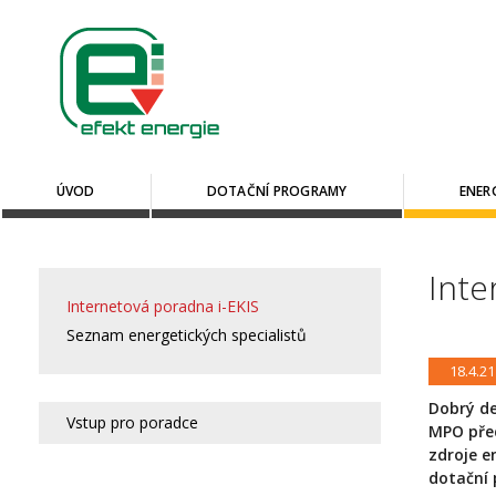
ÚVOD
DOTAČNÍ PROGRAMY
ENER
Inte
Internetová poradna i-EKIS
Seznam energetických specialistů
18.4.21
Dobrý de
Vstup pro poradce
MPO před
zdroje e
dotační 