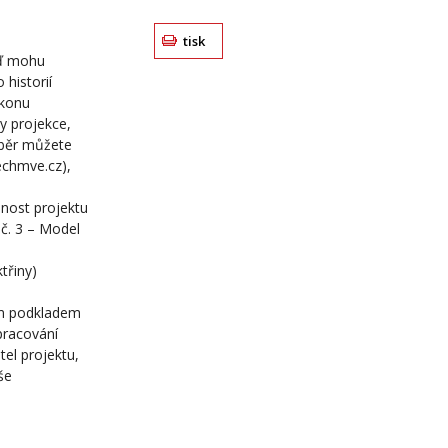
tisk
ěď mohu
historií
ýkonu
y projekce,
ýběr můžete
echmve.cz),
lnost projektu
 č. 3 – Model
třiny)
ším podkladem
Zpracování
el projektu,
še