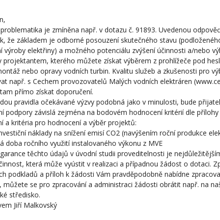
n,
problematika je zmíněna např. v dotazu č. 91893. Uvedenou odpov
ak, že základem je odborné posouzení skutečného stavu (podloženého 
 výroby elektřiny) a možného potenciálu zvýšení účinnosti a/nebo v
y projektantem, kterého můžete získat výběrem z prohlížeče pod hesl
ontáž nebo opravy vodních turbin. Kvalitu služeb a zkušenosti pro v
vat např. s Cechem provozovatelů Malých vodních elektráren (www.c
tam přímo získat doporučení.
ou pravidla očekávané výzvy podobná jako v minulosti, bude přijate
ní podpory závislá zejména na bodovém hodnocení kritérií dle přílohy
 a kritéria pro hodnocení a výběr projektů:
nvestiční náklady na snížení emisí CO2 (navýšením roční produkce elek
á doba ročního využití instalovaného výkonu z MVE
 garance těchto údajů v úvodní studii proveditelnosti je nejdůležitěj
 činnost, která může vyústit v realizaci a případnou žádost o dotaci. 
ch podkladů a příloh k žádosti Vám pravděpodobně nabídne zpracovat
 můžete se pro zpracování a administraci žádosti obrátit např. na na
é středisko.
em Jiří Malkovský