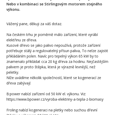
Nebo v kombinaci se Stirlingovým motorem stejného
výkonu.
Vážený pane, děkuji za váš dotaz.
Na českém trhu je poměrně málo zařízení, které vyrábí
elektřinu ze dřeva.
Kusové dřevo se jako palivo nepoužívá, protože zařízení
potřebuje stálý a regulovatelný přísun paliva, To nelze zajistit
přikládáním polen. Navíc pro tepelný výkon 65 kW by to
znamenalo přikládat cca 20 kg dřeva za hodinu. Nejčastějším
palivem je proto štěpka, která je výrazně levnější, než
peletky.
Níže uvádíme několik společností, které se kogenerací ze
dřeva zabývají:
B:power nabízí zařízení od 50 kW el. výkonu. Viz:
https://www.bpower.cz/vyroba-elektriny-a-tepla-z-biomasy
Froling nabízí kogeneraci na pletky nebo suchou dřevní