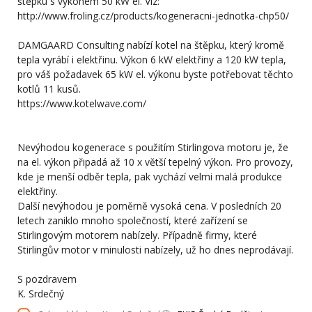
štěpku s výkonem 50 kW el. Viz:
http://www.froling.cz/products/kogeneracni-jednotka-chp50/
DAMGAARD Consulting nabízí kotel na štěpku, který kromě
tepla vyrábí i elektřinu. Výkon 6 kW elektřiny a 120 kW tepla,
pro váš požadavek 65 kW el. výkonu byste potřebovat těchto
kotlů 11 kusů.
https://www.kotelwave.com/
Nevýhodou kogenerace s použitím Stirlingova motoru je, že
na el. výkon připadá až 10 x větší tepelný výkon. Pro provozy,
kde je menší odběr tepla, pak vychází velmi malá produkce
elektřiny.
Další nevýhodou je poměrně vysoká cena. V posledních 20
letech zaniklo mnoho společností, které zařízení se
Stirlingovým motorem nabízely. Případně firmy, které
Stirlingův motor v minulosti nabízely, už ho dnes neprodávají.
S pozdravem
K. Srdečný