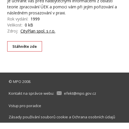
je uchránit vás před nadbytečnými informacemi z oblasti
teorie zpracování ÚEK a pomoci vám při jejím pořizování a
následném prosazování v praxi.
Rok vydání:
1999
Velikost:
0 kB
Zdroj:
CityPlan spol. s r.o.
Stáhněte zde
©
MPO
2008.
Kontakt na správce webu:
efekt@mpo.gov.cz
Vstup pro poradce
Zásady používání souborů cookie
a
Ochrana osobních údajů