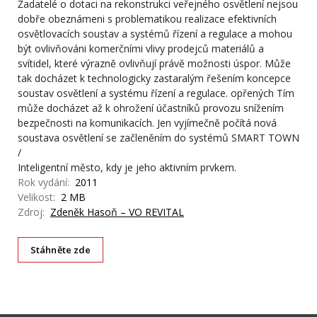
Žadatelé o dotaci na rekonstrukci veřejného osvětlení nejsou
dobře obeznámeni s problematikou realizace efektivních
osvětlovacích soustav a systémů řízení a regulace a mohou
být ovlivňováni komerčními vlivy prodejců materiálů a
svítidel, které výrazně ovlivňují právě možnosti úspor. Může
tak docházet k technologicky zastaralým řešením koncepce
soustav osvětlení a systému řízení a regulace. opřených Tím
může docházet až k ohrožení účastníků provozu snížením
bezpečnosti na komunikacích. Jen vyjímečně počítá nová
soustava osvětlení se začleněním do systémů SMART TOWN
/
Inteligentní město, kdy je jeho aktivním prvkem.
Rok vydání:
2011
Velikost:
2 MB
Zdroj:
Zdeněk Hasoň – VO REVITAL
Stáhněte zde