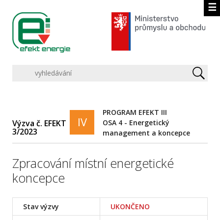
☰
PROGRAM EFEKT III
IV
OSA 4 - Energetický
Výzva č. EFEKT
3/2023
management a koncepce
Zpracování místní energetické
koncepce
Stav výzvy
UKONČENO