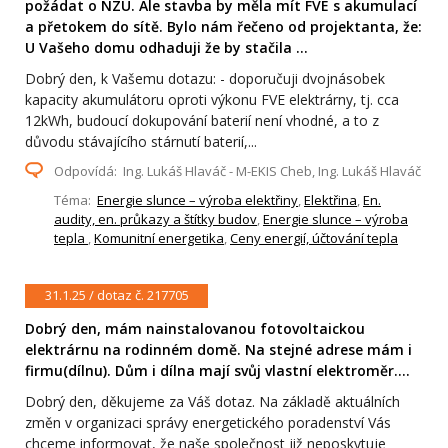
požádat o NZÚ. Ale stavba by měla mít FVE s akumulací
a přetokem do sítě. Bylo nám řečeno od projektanta, že:
U Vašeho domu odhaduji že by stačila ...
Dobrý den, k Vašemu dotazu: - doporučuji dvojnásobek
kapacity akumulátoru oproti výkonu FVE elektrárny, tj. cca
12kWh, budoucí dokupování baterií není vhodné, a to z
důvodu stávajícího stárnutí baterií,...
Odpovídá: Ing. Lukáš Hlaváč - M-EKIS Cheb, Ing. Lukáš Hlaváč
Téma:
Energie slunce – výroba elektřiny
,
Elektřina
,
En.
audity, en. průkazy a štítky budov
,
Energie slunce – výroba
tepla
,
Komunitní energetika
,
Ceny energií, účtování tepla
31.1.25 / dotaz č. 217705
Dobrý den, mám nainstalovanou fotovoltaickou
elektrárnu na rodinném domě. Na stejné adrese mám i
firmu(dílnu). Dům i dílna mají svůj vlastní elektroměr....
Dobrý den, děkujeme za Váš dotaz. Na základě aktuálních
změn v organizaci správy energetického poradenství Vás
chceme informovat, že naše společnost již neposkytuje