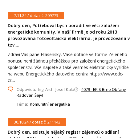
7.11.24 / dotaz č. 209773
Dobrý den, Potřeboval bych poradit ve věci založení
energetické komunity. V naší firmě je od roku 2013
provozována fotovoltaická elektrárna. Je provozována v
tzv....
Zdraví Vás pane Hlásenský, Vaše dotace ve formě Zeleného
bonusu není žádnou překážkou pro založení energetického
společenství. Vše najdete a také vesměs elektronicky vyřídíte
na webu Energetického datového centra https://www.edc-
cr....
Odpovídá: Ing. Arch. Josef Kala🕙 -
4079 - EKIS Brno Obřany
Radovan Šejvl
Téma:
Komunitní energetika
30.10.24 / dotaz č. 211143
Dobrý den, existuje nějaký registr zájemců o sdílení