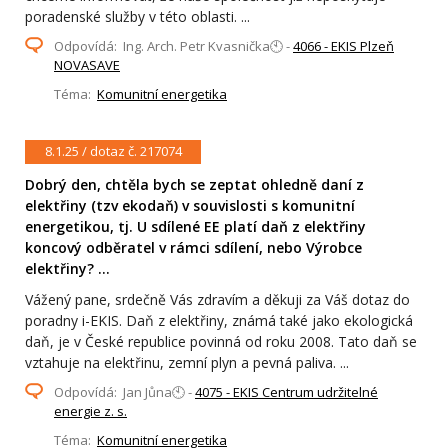
poradenské služby v této oblasti. ...
Odpovídá: Ing. Arch. Petr Kvasnička🕙 -
4066 - EKIS Plzeň
NOVASAVE
Téma:
Komunitní energetika
8.1.25 / dotaz č. 217074
Dobrý den, chtěla bych se zeptat ohledně daní z
elektřiny (tzv ekodaň) v souvislosti s komunitní
energetikou, tj. U sdílené EE platí daň z elektřiny
koncový odběratel v rámci sdílení, nebo Výrobce
elektřiny? ...
Vážený pane, srdečně Vás zdravím a děkuji za Váš dotaz do
poradny i-EKIS. Daň z elektřiny, známá také jako ekologická
daň, je v České republice povinná od roku 2008. Tato daň se
vztahuje na elektřinu, zemní plyn a pevná paliva. ...
Odpovídá: Jan Jůna🕙 -
4075 - EKIS Centrum udržitelné
energie z. s.
Téma:
Komunitní energetika