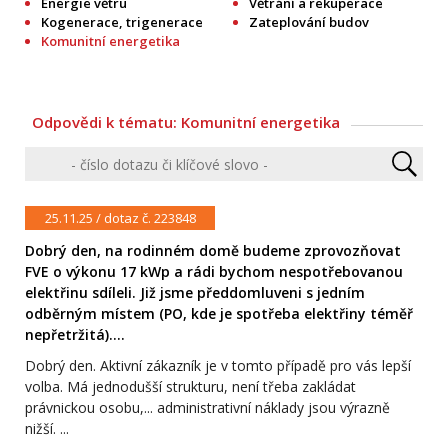
Energie větru
Větrání a rekuperace
Kogenerace, trigenerace
Zateplování budov
Komunitní energetika
Odpovědi k tématu: Komunitní energetika
25.11.25 / dotaz č. 223848
Dobrý den, na rodinném domě budeme zprovozňovat
FVE o výkonu 17 kWp a rádi bychom nespotřebovanou
elektřinu sdíleli. Již jsme předdomluveni s jedním
odběrným místem (PO, kde je spotřeba elektřiny téměř
nepřetržitá)....
Dobrý den. Aktivní zákazník je v tomto případě pro vás lepší
volba. Má jednodušší strukturu, není třeba zakládat
právnickou osobu,... administrativní náklady jsou výrazně
nižší. ...