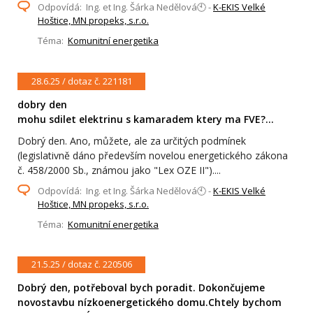
Odpovídá: Ing. et Ing. Šárka Nedělová🕙 -
K-EKIS Velké
Hoštice, MN propeks, s.r.o.
Téma:
Komunitní energetika
28.6.25 / dotaz č. 221181
dobry den
mohu sdilet elektrinu s kamaradem ktery ma FVE?...
Dobrý den. Ano, můžete, ale za určitých podmínek
(legislativně dáno především novelou energetického zákona
č. 458/2000 Sb., známou jako "Lex OZE II")....
Odpovídá: Ing. et Ing. Šárka Nedělová🕙 -
K-EKIS Velké
Hoštice, MN propeks, s.r.o.
Téma:
Komunitní energetika
21.5.25 / dotaz č. 220506
Dobrý den, potřeboval bych poradit. Dokončujeme
novostavbu nízkoenergetického domu.Chtely bychom