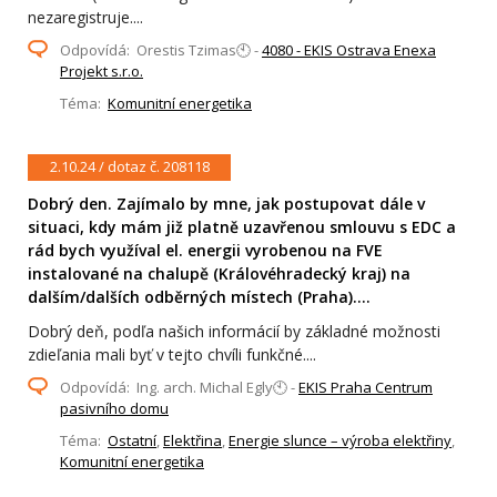
nezaregistruje....
Odpovídá: Orestis Tzimas🕙 -
4080 - EKIS Ostrava Enexa
Projekt s.r.o.
Téma:
Komunitní energetika
2.10.24 / dotaz č. 208118
Dobrý den. Zajímalo by mne, jak postupovat dále v
situaci, kdy mám již platně uzavřenou smlouvu s EDC a
rád bych využíval el. energii vyrobenou na FVE
instalované na chalupě (Královéhradecký kraj) na
dalším/dalších odběrných místech (Praha)....
Dobrý deň, podľa našich informácií by základné možnosti
zdieľania mali byť v tejto chvíli funkčné....
Odpovídá: Ing. arch. Michal Egly🕙 -
EKIS Praha Centrum
pasivního domu
Téma:
Ostatní
,
Elektřina
,
Energie slunce – výroba elektřiny
,
Komunitní energetika