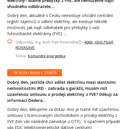
elektřiny? Máme přebytky z FVE, ale nemůžeme najít
vhodného odběratele....
Dobrý den, aktuálně v Česku neexistuje oficiální centrální
registr zájemců o sdílení elektřiny, ale existuje několik
možností, jak najít odběratele pro přebytky z vaší
fotovoltaické elektrárny (FVE): ...
Odpovídá: Ing. Arch. Petr Kvasnička🕙 -
4066 - EKIS Plzeň
NOVASAVE
Téma:
Komunitní energetika
18.10.24 / dotaz č. 210479
Dobrý den, jestliže chci sdílet elektřinu mezi vlastními
nemovitostmi (RD - zahrada s garáží), musím mít
uzavřenou smlouvu o prodeji elektřiny z FVE? Děkuji za
informaci Dedera...
Dobrý den, děkujeme za dotaz. Ano je nutné mít uzavřenou
smlouvu s licencovaným obchodníkem o prodeji elektřiny z
FVE (ten vás následně zaeviduje u OTE) . V opačném případě
vás EDC (elektroenergetické datové centrum)