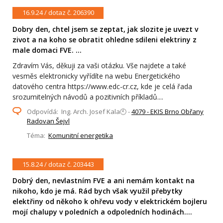
16.9.24 / dotaz č. 206390
Dobry den, chtel jsem se zeptat, jak slozite je uvezt v
zivot a na koho se obratit ohledne sdileni elektriny z
male domaci FVE. ...
Zdravím Vás, děkuji za vaši otázku. Vše najdete a také
vesměs elektronicky vyřídíte na webu Energetického
datového centra https://www.edc-cr.cz, kde je celá řada
srozumitelných návodů a pozitivních příkladů....
Odpovídá: Ing. Arch. Josef Kala🕙 -
4079 - EKIS Brno Obřany
Radovan Šejvl
Téma:
Komunitní energetika
15.8.24 / dotaz č. 203443
Dobrý den, nevlastním FVE a ani nemám kontakt na
nikoho, kdo je má. Rád bych však využil přebytky
elektřiny od někoho k ohřevu vody v elektrickém bojleru
mojí chalupy v poledních a odpoledních hodinách....