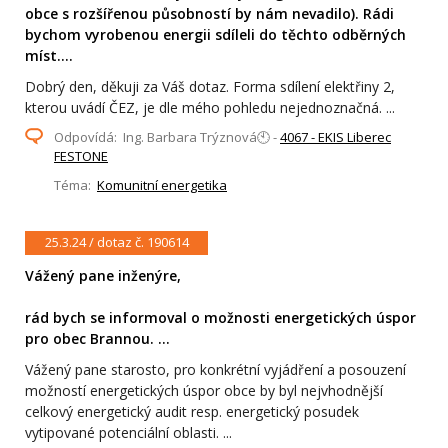
obce s rozšířenou působností by nám nevadilo). Rádi
bychom vyrobenou energii sdíleli do těchto odběrných
míst....
Dobrý den, děkuji za Váš dotaz. Forma sdílení elektřiny 2,
kterou uvádí ČEZ, je dle mého pohledu nejednoznačná. ...
Odpovídá: Ing. Barbara Trýznová🕙 -
4067 - EKIS Liberec
FESTONE
Téma:
Komunitní energetika
25.3.24 / dotaz č. 190614
Vážený pane inženýre,
rád bych se informoval o možnosti energetických úspor
pro obec Brannou. ...
Vážený pane starosto, pro konkrétní vyjádření a posouzení
možností energetických úspor obce by byl nejvhodnější
celkový energetický audit resp. energetický posudek
vytipované potenciální oblasti. ...