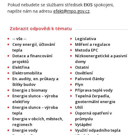
Pokud nebudete se službami středisek
EKIS
spokojeni,
napište nám na adresu
efekt@mpo.gov.cz
.
Zobrazit odpovědi k tématu
-- vše --
Legislativa
Ceny energií, účtování
Měření a regulace
tepla
Metoda EPC
Dotace a financování
Nízkoenergetické a pasivní
projektů
domy
Elektřina
Ostatní
Elektromobilita
Osvětlení
En. audity, en. průkazy a
Palivové články
štítky budov
Plyn
Energie z biomasy
Příprava teplé vody
Energie slunce – výroba
Tepelná čerpadla,
elektřiny
geotermální energie
Energie slunce – výroba
Uhlí
tepla
Úsporná opatření v
Energie v obcích, městech,
průmyslu
regionech
Vytápění
Energie vody
Využití odpadního tepla