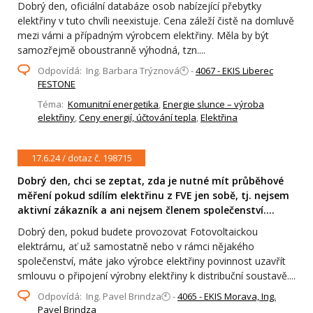
Dobrý den, oficiální databáze osob nabízející přebytky
elektřiny v tuto chvíli neexistuje. Cena záleží čistě na domluvě
mezi vámi a případným výrobcem elektřiny. Měla by být
samozřejmě oboustranně výhodná, tzn....
Odpovídá: Ing. Barbara Trýznová🕙 -
4067 - EKIS Liberec
FESTONE
Téma:
Komunitní energetika
,
Energie slunce – výroba
elektřiny
,
Ceny energií, účtování tepla
,
Elektřina
17.6.24 / dotaz č. 198715
Dobrý den, chci se zeptat, zda je nutné mít průběhové
měření pokud sdílím elektřinu z FVE jen sobě, tj. nejsem
aktivní zákazník a ani nejsem členem společenství....
Dobrý den, pokud budete provozovat Fotovoltaickou
elektrárnu, ať už samostatně nebo v rámci nějakého
společenství, máte jako výrobce elektřiny povinnost uzavřít
smlouvu o připojení výrobny elektřiny k distribuční soustavě....
Odpovídá: Ing. Pavel Brindza🕙 -
4065 - EKIS Morava, Ing.
Pavel Brindza