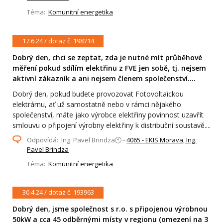
Téma:
Komunitní energetika
17.6.24 / dotaz č. 198714
Dobrý den, chci se zeptat, zda je nutné mít průběhové
měření pokud sdílím elektřinu z FVE jen sobě, tj. nejsem
aktivní zákazník a ani nejsem členem společenství....
Dobrý den, pokud budete provozovat Fotovoltaickou
elektrárnu, ať už samostatně nebo v rámci nějakého
společenství, máte jako výrobce elektřiny povinnost uzavřít
smlouvu o připojení výrobny elektřiny k distribuční soustavě....
Odpovídá: Ing. Pavel Brindza🕙 -
4065 - EKIS Morava, Ing.
Pavel Brindza
Téma:
Komunitní energetika
30.4.24 / dotaz č. 193963
Dobrý den, jsme společnost s r.o. s připojenou výrobnou
50kW a cca 45 odběrnými místy v regionu (omezení na 3